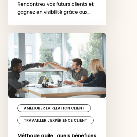
Rencontrez vos futurs clients et
gagnez en visibilité grâce aux…
Méthode
agile
:
quels
bénéfices
pour
votre
projet
?
AMÉLIORER LA RELATION CLIENT
TRAVAILLER L'EXPÉRIENCE CLIENT