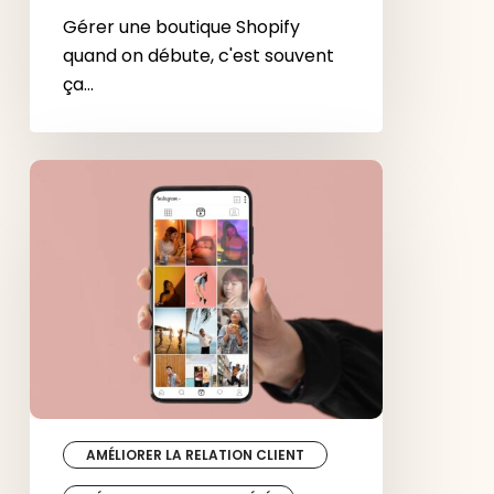
Gérer une boutique Shopify
quand on débute, c'est souvent
ça…
Social
selling
:
la
place
des
réseaux
sociaux
dans
le
commerce
AMÉLIORER LA RELATION CLIENT