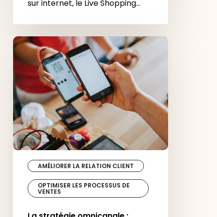
sur internet, le Live Shopping…
La
stratégie
omnicanale :
qu’est-
ce
que
c’est ?
AMÉLIORER LA RELATION CLIENT
OPTIMISER LES PROCESSUS DE
VENTES
La stratégie omnicanale :