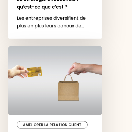
qu’est-ce que c’est ?
Les entreprises diversifient de
plus en plus leurs canaux de…
12
outils
indispensables
pour
optimiser
son
activité
e-
commerce
en
2022
AMÉLIORER LA RELATION CLIENT