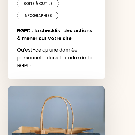
BOITE À OUTILS
INFOGRAPHIES
RGPD : la checklist des actions
à mener sur votre site
Qu’est-ce qu’une donnée
personnelle dans le cadre de la
RGPD…
Le
marketing
relationnel
donne
la
voix
aux