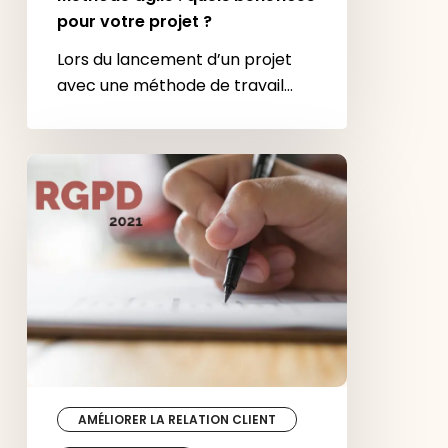
Méthode agile : quels bénéfices
pour votre projet ?
Lors du lancement d’un projet
avec une méthode de travail…
RGPD
:
la
checklist
des
actions
à
mener
sur
votre
site
AMÉLIORER LA RELATION CLIENT