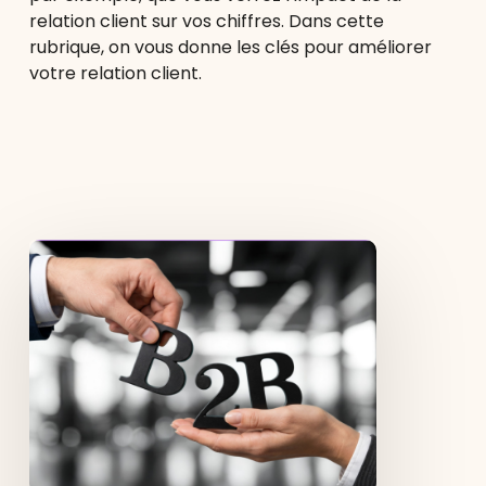
relation client sur vos chiffres. Dans cette
rubrique, on vous donne les clés pour améliorer
votre relation client.
Shopify
B2B
:
fonctionnalités,
avantages
et
comment
se
lancer