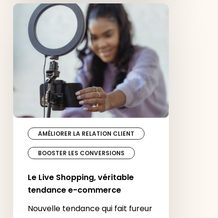
Le
Live
Shopping,
véritable
tendance
e-
commerce
AMÉLIORER LA RELATION CLIENT
BOOSTER LES CONVERSIONS
Le Live Shopping, véritable
tendance e-commerce
Nouvelle tendance qui fait fureur