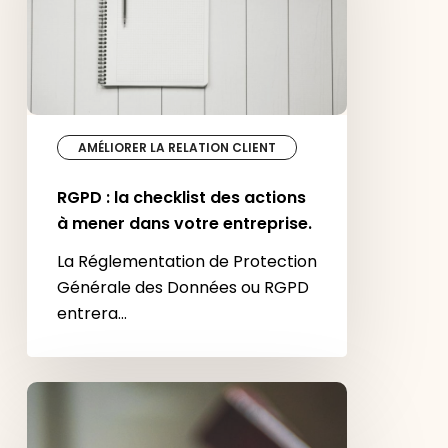
Dans un secteur e-commerce
de plus en plus concurrentiel,
les…
RGPD
:
la
checklist
des
actions
à
mener
dans
votre
entreprise.
AMÉLIORER LA RELATION CLIENT