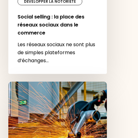
DÉVELOPPER LA NOTORIÉTÉ
Social selling : la place des
réseaux sociaux dans le
commerce
Les réseaux sociaux ne sont plus
de simples plateformes
d’échanges…
Vous
êtes
fabricant
:
comment
digitaliser
votre
offre
BtoB
?