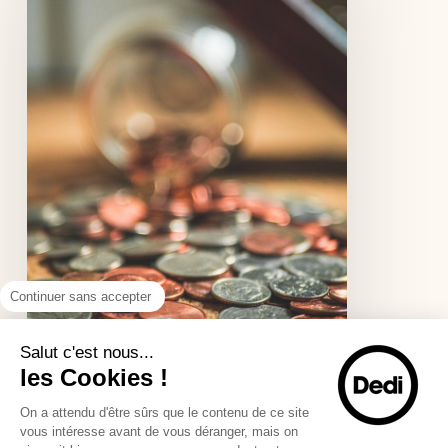
RGPD : la checklist des actions
à mener dans votre entreprise.
La Réglementation de Protection
Générale des Données ou RGPD
entrera…
Acquisition,
captation,
fidélisation
:
Comment
Continuer sans accepter
arbitrer
vos
budgets
Salut c'est nous...
webmarketing
les Cookies !
?
On a attendu d'être sûrs que le contenu de ce site
vous intéresse avant de vous déranger, mais on