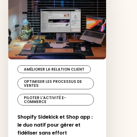
et
Shop
app
:
le
duo
natif
pour
gérer
et
fidéliser
sans
AMÉLIORER LA RELATION CLIENT
effort
OPTIMISER LES PROCESSUS DE
VENTES
PILOTER L'ACTIVITÉ E-
COMMERCE
Shopify Sidekick et Shop app :
le duo natif pour gérer et
fidéliser sans effort