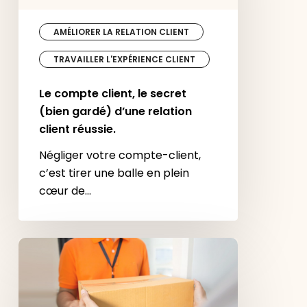
secret
(bien
gardé)
d’une
relation
client
réussie.
AMÉLIORER LA RELATION CLIENT
TRAVAILLER L'EXPÉRIENCE CLIENT
Le compte client, le secret
(bien gardé) d’une relation
client réussie.
Négliger votre compte-client,
c’est tirer une balle en plein
cœur de…