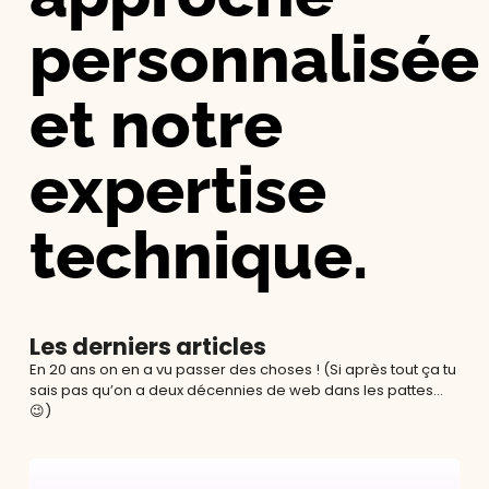
personnalisée
et notre
expertise
technique.
Les derniers articles
En 20 ans on en a vu passer des choses ! (Si après tout ça tu
sais pas qu’on a deux décennies de web dans les pattes…
😉)
Google
1
AI
g