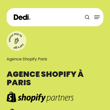
Skip
to
main
Menu
content
recherche
Agence Shopify Paris
AGENCE SHOPIFY À
PARIS