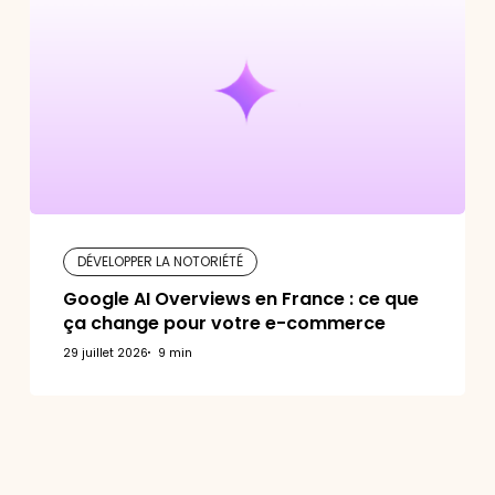
Overviews
en
f
France
q
:
u
ce
S
que
ça
2
change
pour
votre
e-
commerce
DÉVELOPPER LA NOTORIÉTÉ
Google AI Overviews en France : ce que
ça change pour votre e-commerce
29 juillet 2026
9 min