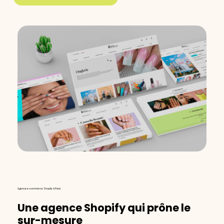
Agence e-commerce Shopify à Paris
Une
agence
Shopify
qui
prône
le
sur-mesure