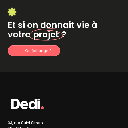
Et si on donnait vie à
votre
projet
?
On échange ?
33, rue Saint Simon