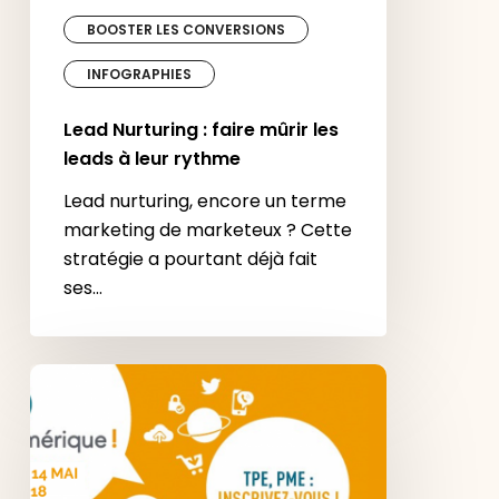
BOOSTER LES CONVERSIONS
INFOGRAPHIES
Lead Nurturing : faire mûrir les
leads à leur rythme
Lead nurturing, encore un terme
marketing de marketeux ? Cette
stratégie a pourtant déjà fait
ses…
PME
:
1
journée
pour
booster