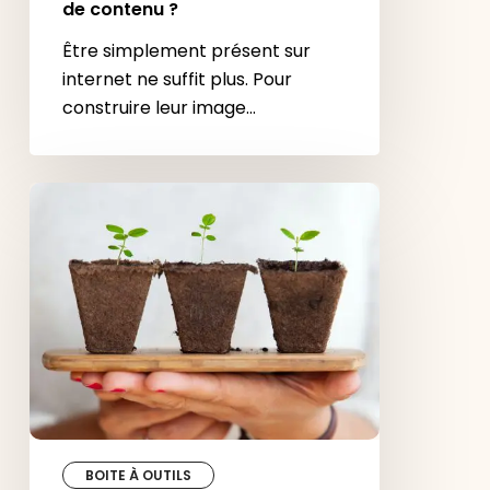
de contenu ?
Être simplement présent sur
internet ne suffit plus. Pour
construire leur image…
Lead
Nurturing
:
faire
mûrir
les
leads
à
leur
rythme
BOITE À OUTILS