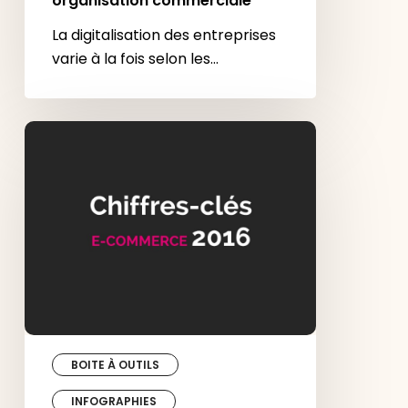
organisation commerciale
La digitalisation des entreprises
varie à la fois selon les…
Chiffres
e-
commerce
:
les
chiffres-
clés
de
2016
BOITE À OUTILS
INFOGRAPHIES