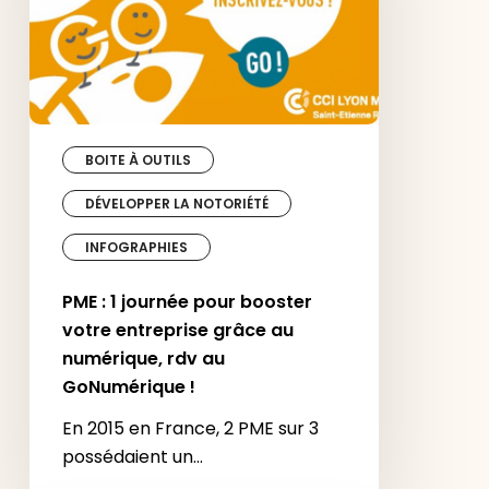
votre
entreprise
grâce
au
numérique,
rdv
au
GoNumérique
BOITE À OUTILS
!
DÉVELOPPER LA NOTORIÉTÉ
INFOGRAPHIES
PME : 1 journée pour booster
votre entreprise grâce au
numérique, rdv au
GoNumérique !
En 2015 en France, 2 PME sur 3
possédaient un…