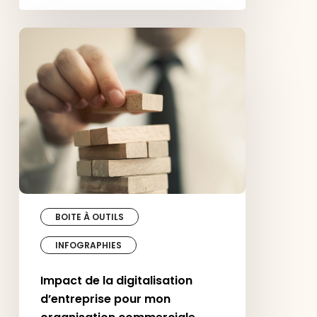
Impact
de
la
digitalisation
d’entreprise
pour
mon
organisation
commerciale
BOITE À OUTILS
INFOGRAPHIES
Impact de la digitalisation
d’entreprise pour mon