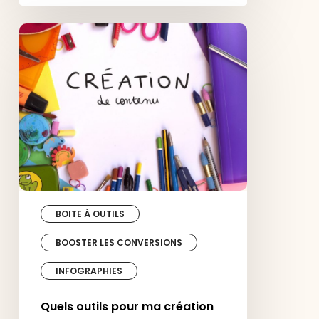
Quels
outils
pour
ma
création
de
contenu
?
BOITE À OUTILS
BOOSTER LES CONVERSIONS
INFOGRAPHIES
Quels outils pour ma création