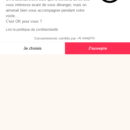
vous intéresse avant de vous déranger, mais on
aimerait bien vous accompagner pendant votre
visite...
C'est OK pour vous ?
Lire la politique de confidentialité
Consentements certifiés par
Je choisis
J'accepte
Plateforme de Gestion du Consentement : Personnalisez vos Options
Axeptio consent
Notre plateforme vous permet d'adapter et de gérer vos paramètres de confide
© 2026 Dedi Agency - Tous droits réservés
Mentions légales
Plan du site