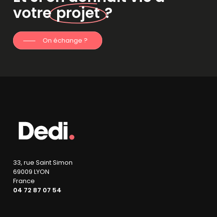
votre
projet
?
On échange ?
33, rue Saint Simon
69009 LYON
France
04 72 87 07 54