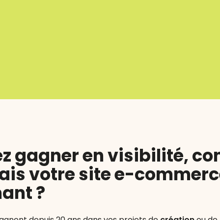
 gagner en visibilité, co
mais votre site e-commerc
ant ?
nent depuis 20 ans dans vos projets de
création
ou de