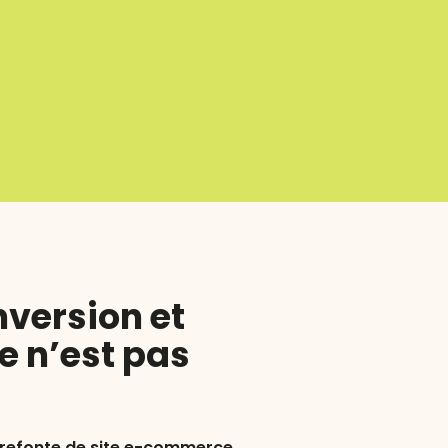
nversion et
e n’est pas
refonte de site e-commerce