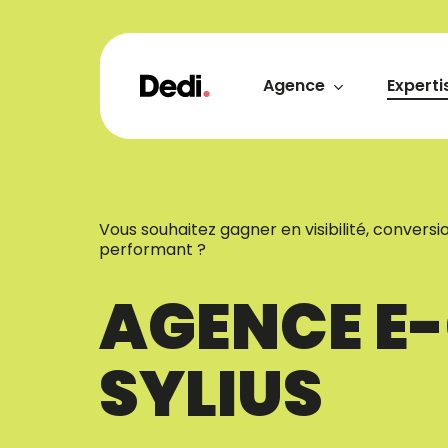
Skip
to
main
content
Agence
Experti
Vous souhaitez gagner en visibilité, convers
performant ?
AGENCE E
SYLIUS