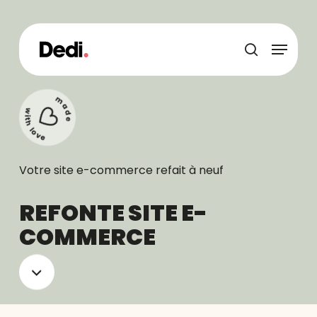
Skip
to
main
Menu
content
recherche
Votre site e-commerce refait à neuf
REFONTE SITE E-
COMMERCE
Navigate
to