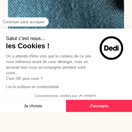
Continuer sans accepter
Salut c'est nous...
les Cookies !
BTOB
SYLIUS
On a attendu d'être sûrs que le contenu de ce site
La Centrale Médicale
vous intéresse avant de vous déranger, mais on
aimerait bien vous accompagner pendant votre
Un diagnostic, une refonte B2B, un nouveau départ sur-
visite...
mesure sous Sylius
C'est OK pour vous ?
Lire la politique de confidentialité
Le
Consentements certifiés par
Toboggan
Je choisis
J'accepte
Plateforme de Gestion du Consentement : Personnalisez vos Options
Axeptio consent
Notre plateforme vous permet d'adapter et de gérer vos paramètres de confide