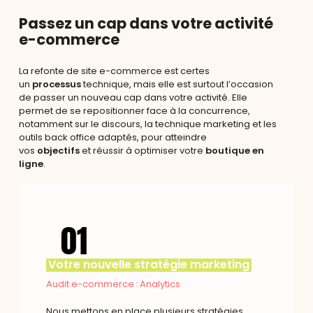
Passez un cap dans votre activité
the
e-commerce
next
La refonte de site e-commerce est certes
un
processus
technique, mais elle est surtout l’occasion
de passer un nouveau cap dans votre activité. Elle
section
permet de se repositionner face à la concurrence,
notamment sur le discours, la technique marketing et les
outils back office adaptés, pour atteindre
vos
objectifs
et réussir à optimiser votre
boutique en
ligne
.
01
Votre nouvelle stratégie marketing
Audit e-commerce : Analytics
Nous mettons en place plusieurs stratégies