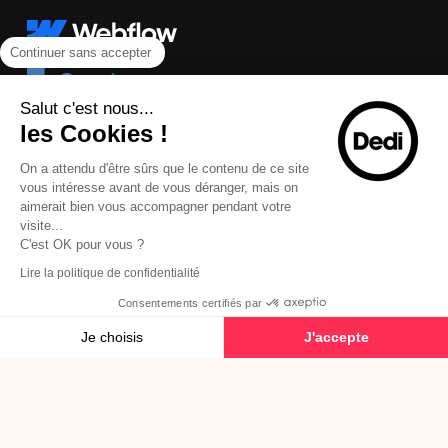
Continuer sans accepter
Salut c'est nous...
les Cookies !
On a attendu d'être sûrs que le contenu de ce site
vous intéresse avant de vous déranger, mais on
aimerait bien vous accompagner pendant votre
visite...
C'est OK pour vous ?
Lire la politique de confidentialité
Consentements certifiés par
Je choisis
J'accepte
© 2026 Dedi Agency - Tous droits réservés
Plateforme de Gestion du Consentement : Personnalisez vos Options
Axeptio consent
Notre plateforme vous permet d'adapter et de gérer vos paramètres de confide
Mentions légales
Plan du site