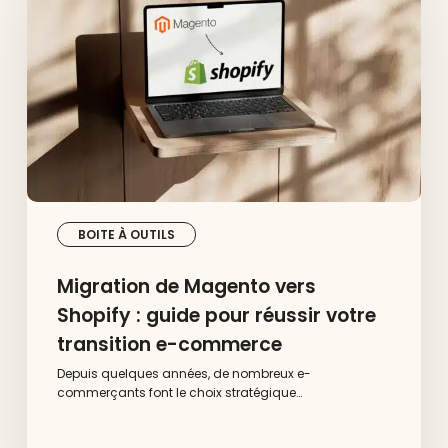
vers
Shopify
:
guide
pour
réussir
votre
transition
e-
commerce
BOITE À OUTILS
Migration de Magento vers
Shopify : guide pour réussir votre
transition e-commerce
Depuis quelques années, de nombreux e-
commerçants font le choix stratégique…