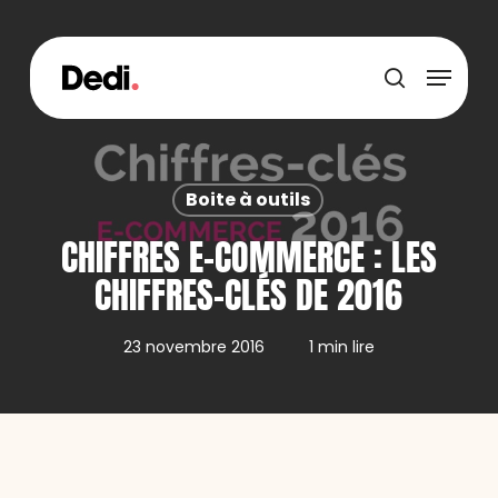
Skip
to
main
Menu
content
recherche
Boite à outils
CHIFFRES E-COMMERCE : LES
CHIFFRES-CLÉS DE 2016
23 novembre 2016
1 min lire