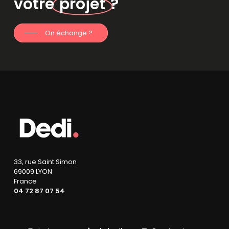
votre
projet
?
On échange ?
33, rue Saint Simon
69009 LYON
France
04 72 87 07 54