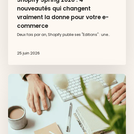
nouveautés qui changent
vraiment la donne pour votre e-
commerce
Deux fois par an, Shopify publie ses "Editions" : une…
25 juin 2026
Réglementation
e-
commerce
2026
:
le
bouton
de
rétractation
devient
obligatoire