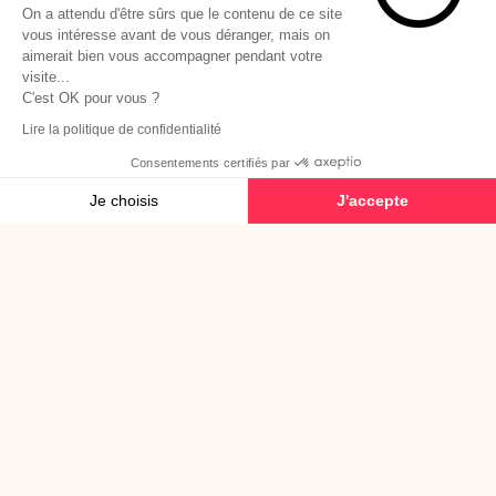
On a attendu d'être sûrs que le contenu de ce site
vous intéresse avant de vous déranger, mais on
aimerait bien vous accompagner pendant votre
visite...
C'est OK pour vous ?
Lire la politique de confidentialité
Consentements certifiés par
Je choisis
J'accepte
Plateforme de Gestion du Consentement : Personnalisez vos Options
Axeptio consent
Notre plateforme vous permet d'adapter et de gérer vos paramètres de confide