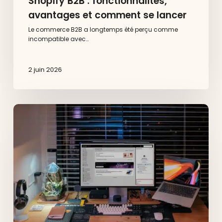
Shopify B2B : fonctionnalités,
avantages et comment se lancer
Le commerce B2B a longtemps été perçu comme
incompatible avec…
2 juin 2026
Shopify
Sidekick
et
Shop
app
:
le
duo
natif
pour
gérer
et
fidéliser