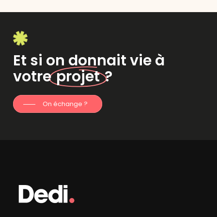
Et si on donnait vie à
votre
projet
?
On échange ?