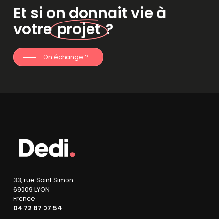
Et si on donnait vie à
votre
projet
?
On échange ?
33, rue Saint Simon
69009 LYON
France
04 72 87 07 54