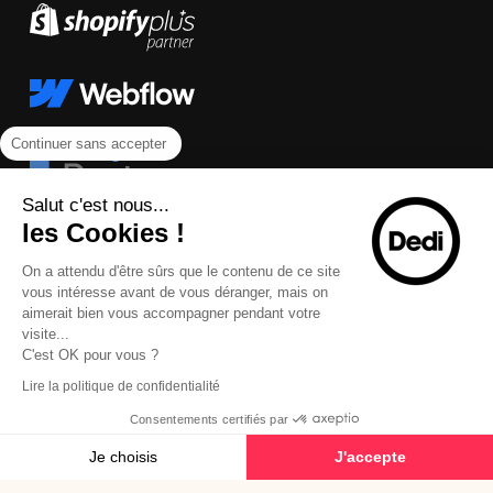
Continuer sans accepter
Salut c'est nous...
les Cookies !
On a attendu d'être sûrs que le contenu de ce site
vous intéresse avant de vous déranger, mais on
aimerait bien vous accompagner pendant votre
visite...
C'est OK pour vous ?
Lire la politique de confidentialité
Consentements certifiés par
Je choisis
J'accepte
© 2026 Dedi Agency - Tous droits réservés
Plateforme de Gestion du Consentement : Personnalisez vos Options
Axeptio consent