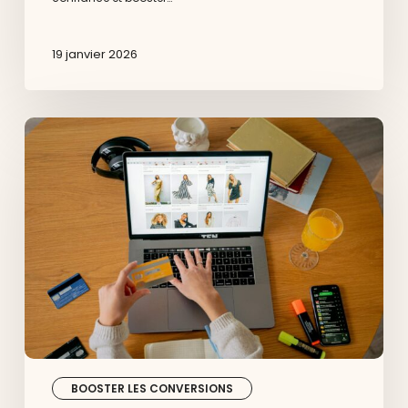
19 janvier 2026
Paiement
en
ligne
:
évolution
des
besoins
utilisateurs
et
commerçants
BOOSTER LES CONVERSIONS