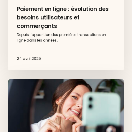
Paiement en ligne : évolution des
besoins utilisateurs et
commerçants
Depuis l’apparition des premières transactions en
ligne dans les années…
24 avril 2025
Comment
déployer
une
stratégie
de
contenu
UGC
pour
votre
marque