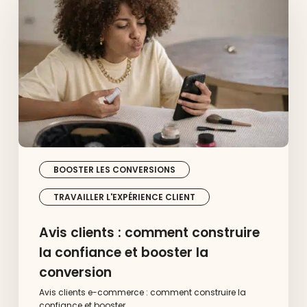
comment
construire
la
confiance
et
booster
la
conversion
BOOSTER LES CONVERSIONS
TRAVAILLER L'EXPÉRIENCE CLIENT
Avis clients : comment construire
la confiance et booster la
conversion
Avis clients e-commerce : comment construire la
confiance et booster…