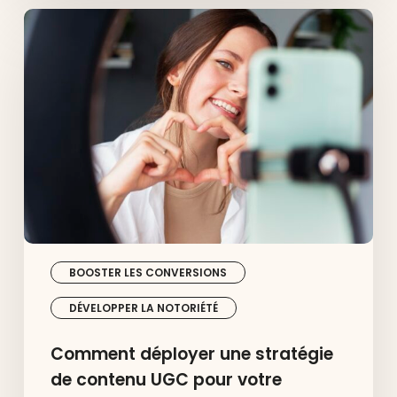
Comment
déployer
une
stratégie
de
contenu
UGC
pour
votre
marque
?
BOOSTER LES CONVERSIONS
DÉVELOPPER LA NOTORIÉTÉ
Comment déployer une stratégie
de contenu UGC pour votre