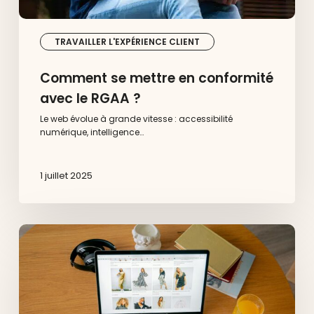
TRAVAILLER L'EXPÉRIENCE CLIENT
Comment se mettre en conformité
avec le RGAA ?
Le web évolue à grande vitesse : accessibilité
numérique, intelligence…
1 juillet 2025
Paiement
en
ligne
:
évolution
des
besoins