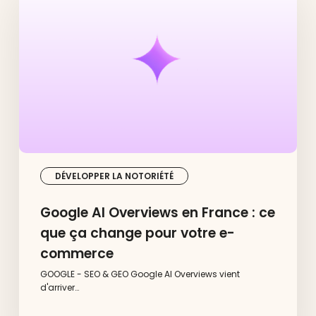
en
France
:
ce
que
ça
change
pour
votre
e-
commerce
DÉVELOPPER LA NOTORIÉTÉ
Google AI Overviews en France : ce
que ça change pour votre e-
commerce
GOOGLE - SEO & GEO Google AI Overviews vient
d'arriver…