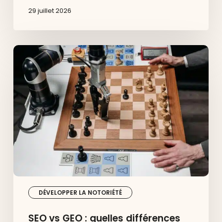
29 juillet 2026
SEO
vs
GEO
:
quelles
différences
pour
votre
visibilité
digitale
en
2025
?
DÉVELOPPER LA NOTORIÉTÉ
SEO vs GEO : quelles différences