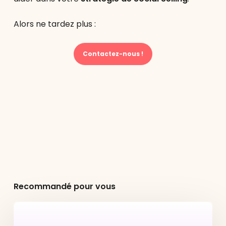
Alors ne tardez plus :
Contactez-nous !
Recommandé pour vous
Google
AI
Overviews