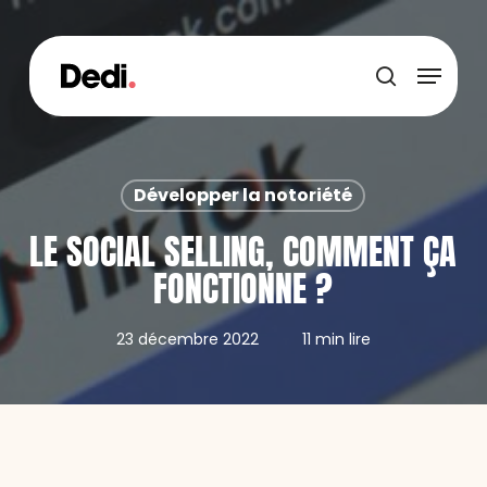
Skip
to
main
Menu
content
recherche
Développer la notoriété
LE SOCIAL SELLING, COMMENT ÇA
FONCTIONNE ?
23 décembre 2022
11 min lire