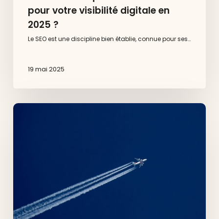
pour votre visibilité digitale en
2025 ?
Le SEO est une discipline bien établie, connue pour ses…
19 mai 2025
Qu’est-
ce
que
le
Generative
Engine
Optimization
(GEO)
?