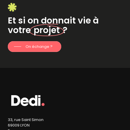
Et si on donnait vie à
votre
projet
?
On échange ?
33, rue Saint Simon
69009 LYON