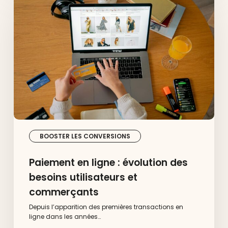
ligne
:
évolution
des
besoins
utilisateurs
et
commerçants
BOOSTER LES CONVERSIONS
Paiement en ligne : évolution des
besoins utilisateurs et
commerçants
Depuis l’apparition des premières transactions en
ligne dans les années…