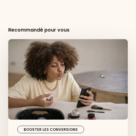
Recommandé pour vous
Avis
clients
:
comment
construire
la
confiance
et
booster
la
conversion
BOOSTER LES CONVERSIONS