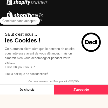
Continuer sans accepter
Salut c'est nous...
les Cookies !
On a attendu d'être sûrs que le contenu de ce site
vous intéresse avant de vous déranger, mais on
aimerait bien vous accompagner pendant votre
visite...
C'est OK pour vous ?
Lire la politique de confidentialité
Consentements certifiés par
Je choisis
J'accepte
Plateforme de Gestion du Consentement : Personnalisez vos Options
Axeptio consent
Notre plateforme vous permet d'adapter et de gérer vos paramètres de confide