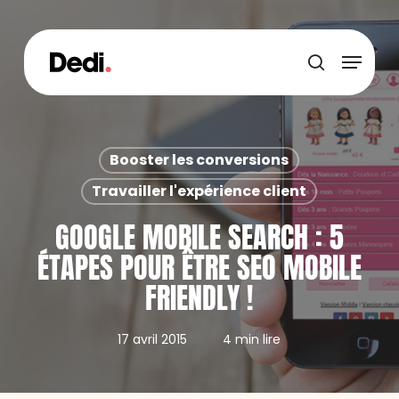
Skip
to
main
Menu
content
recherche
Booster les conversions
Travailler l'expérience client
GOOGLE MOBILE SEARCH : 5
ÉTAPES POUR ÊTRE SEO MOBILE
FRIENDLY !
17 avril 2015
4 min lire