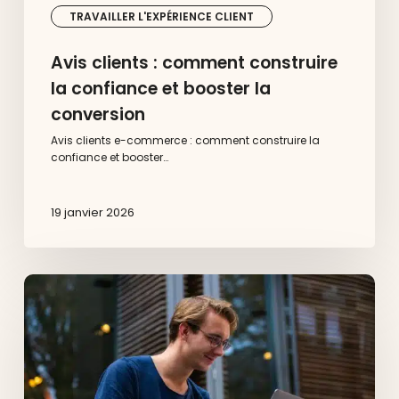
TRAVAILLER L'EXPÉRIENCE CLIENT
Avis clients : comment construire
la confiance et booster la
conversion
Avis clients e-commerce : comment construire la
confiance et booster…
19 janvier 2026
Comment
se
mettre
en
conformité
avec
le