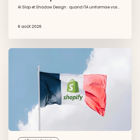
AI Slop et Shadow Design : quand l'IA uniformise vos…
6 août 2026
10
grandes
marques
françaises
qui
utilisent
Shopify
en
2026