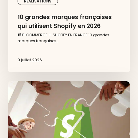
RÉALISATIONS
10 grandes marques françaises
qui utilisent Shopify en 2026
🛍️ E-COMMERCE — SHOPIFY EN FRANCE 10 grandes
marques françaises…
9 juillet 2026
Pourquoi
faire
appel
à
un
expert
Shopify
certifié
pour
votre