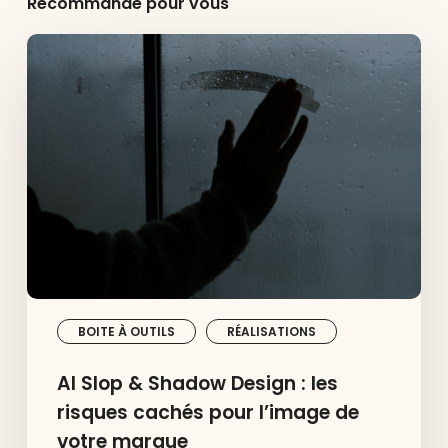
Recommandé pour vous
AI
Slop
&
Shadow
Design
:
les
risques
cachés
pour
l’image
de
votre
marque
BOITE À OUTILS
RÉALISATIONS
AI Slop & Shadow Design : les
risques cachés pour l’image de
votre marque