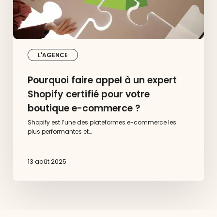
boutique
e-
commerce
?
L'AGENCE
Pourquoi faire appel à un expert
Shopify certifié pour votre
boutique e-commerce ?
Shopify est l’une des plateformes e-commerce les
plus performantes et…
13 août 2025