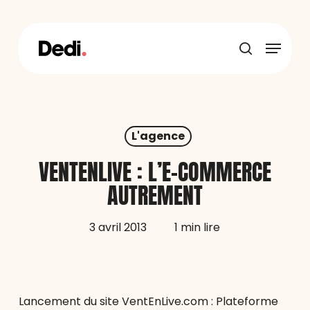
Skip
to
main
Menu
content
recherche
L'agence
VENTENLIVE : L’E-COMMERCE
AUTREMENT
3 avril 2013
1 min lire
Lancement du site VentEnLive.com : Plateforme