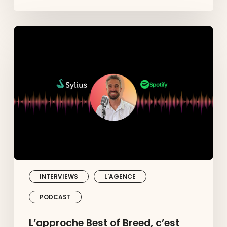
L’approche
Best
of
Breed,
c’est
quoi
et
ça
change
quoi
?
INTERVIEWS
L'AGENCE
PODCAST
L’approche Best of Breed, c’est