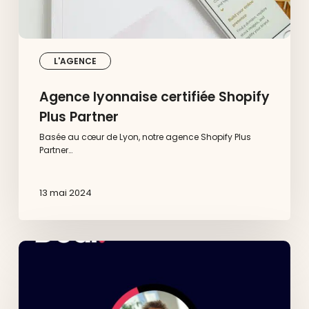
L'AGENCE
Agence lyonnaise certifiée Shopify
Plus Partner
Basée au cœur de Lyon, notre agence Shopify Plus
Partner…
13 mai 2024
La
meute
:
le
podcast