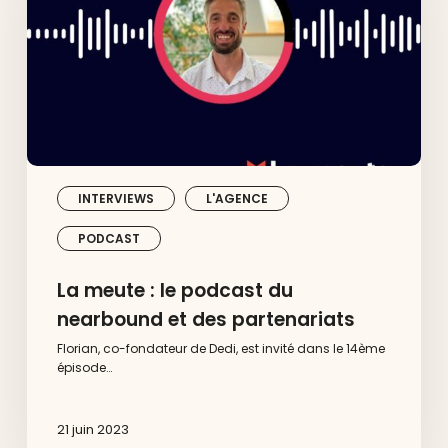
du
nearbound
et
des
partenariats
INTERVIEWS
L'AGENCE
PODCAST
La meute : le podcast du
nearbound et des partenariats
Florian, co-fondateur de Dedi, est invité dans le 14ème
épisode…
21 juin 2023