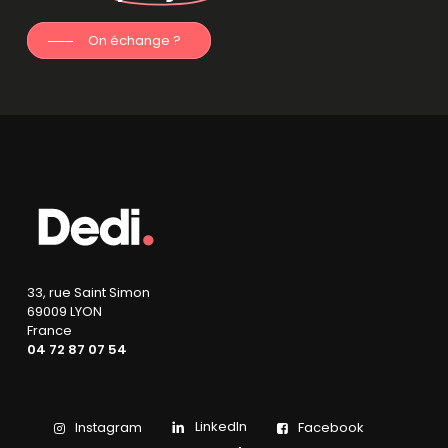
On échange ?
33, rue Saint Simon
69009 LYON
France
04 72 87 07 54
LinkedIn
Instagram
Facebook