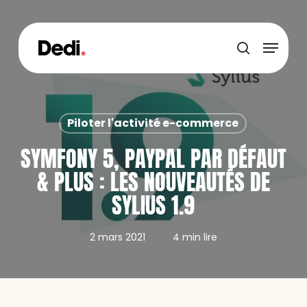
Skip
to
main
Menu
content
recherche
Piloter l'activité e-commerce
SYMFONY 5, PAYPAL PAR DÉFAUT
& PLUS : LES NOUVEAUTÉS DE
SYLIUS 1.9
2 mars 2021
4 min lire