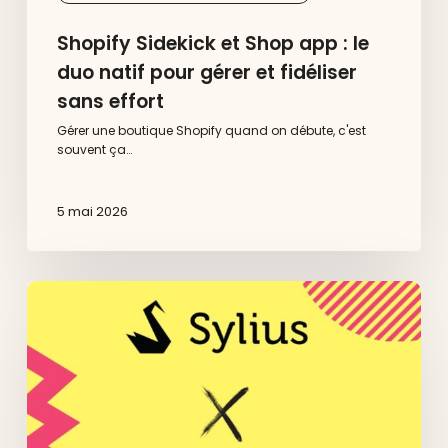
Shopify Sidekick et Shop app : le
duo natif pour gérer et fidéliser
sans effort
Gérer une boutique Shopify quand on débute, c'est
souvent ça…
5 mai 2026
Sylius
x
Dedi :
Agence
Sylius
pour
sites
e-
commerce