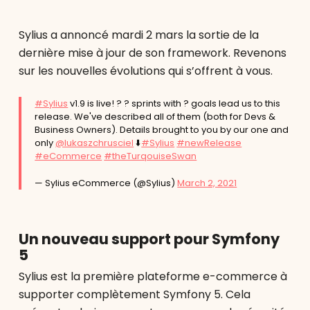
Sylius a annoncé mardi 2 mars la sortie de la
dernière mise à jour de son framework. Revenons
sur les nouvelles évolutions qui s’offrent à vous.
#Sylius
v1.9 is live! ? ? sprints with ? goals lead us to this
release. We've described all of them (both for Devs &
Business Owners). Details brought to you by our one and
only
@lukaszchrusciel
⬇️
#Sylius
#newRelease
#eCommerce
#theTurqouiseSwan
— Sylius eCommerce (@Sylius)
March 2, 2021
Un nouveau support pour Symfony
5
Sylius est la première plateforme e-commerce à
supporter complètement Symfony 5. Cela