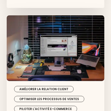
Shopify
Sidekick
et
Shop
app
:
le
duo
natif
pour
gérer
et
fidéliser
sans
effort
AMÉLIORER LA RELATION CLIENT
OPTIMISER LES PROCESSUS DE VENTES
PILOTER L'ACTIVITÉ E-COMMERCE