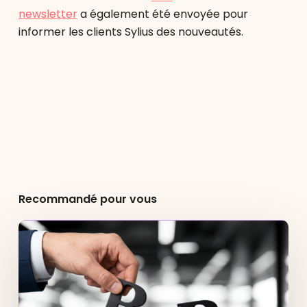
newsletter
a également été envoyée pour
informer les clients Sylius des nouveautés.
Recommandé pour vous
Shopify
B2B
:
fonctionnalités,
avantages
et
comment