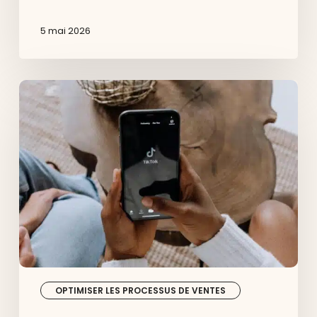
5 mai 2026
Guide
complet
:
Comment
vendre
sur
TikTok
Shop
France
quand
on
est
e-
commerçant
?
OPTIMISER LES PROCESSUS DE VENTES