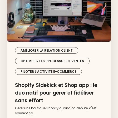
le
duo
natif
pour
gérer
et
fidéliser
sans
effort
AMÉLIORER LA RELATION CLIENT
OPTIMISER LES PROCESSUS DE VENTES
PILOTER L'ACTIVITÉ E-COMMERCE
Shopify Sidekick et Shop app : le
duo natif pour gérer et fidéliser
sans effort
Gérer une boutique Shopify quand on débute, c'est
souvent ça…