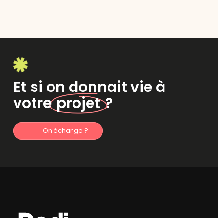
Et si on donnait vie à
votre
projet
?
On échange ?