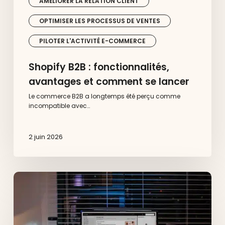
AMÉLIORER LA RELATION CLIENT
OPTIMISER LES PROCESSUS DE VENTES
PILOTER L'ACTIVITÉ E-COMMERCE
Shopify B2B : fonctionnalités,
avantages et comment se lancer
Le commerce B2B a longtemps été perçu comme
incompatible avec…
2 juin 2026
Shopify
Sidekick
et
Shop
app
: