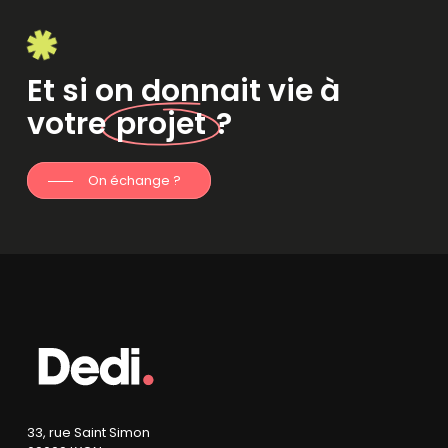
Et si on donnait vie à
votre
projet
?
On échange ?
33, rue Saint Simon