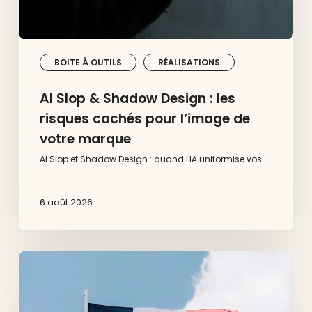
de
votre
marque
BOITE À OUTILS
RÉALISATIONS
AI Slop & Shadow Design : les
risques cachés pour l’image de
votre marque
AI Slop et Shadow Design : quand l'IA uniformise vos…
6 août 2026
10
grandes
marques
françaises
qui