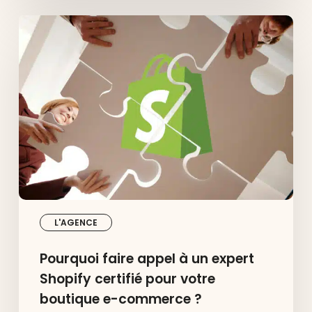
Pourquoi
faire
appel
à
un
expert
Shopify
certifié
pour
votre
boutique
e-
commerce
?
L'AGENCE
Pourquoi faire appel à un expert
Shopify certifié pour votre
boutique e-commerce ?