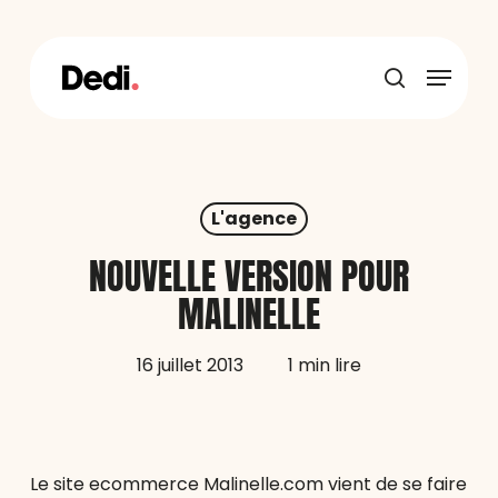
Skip
to
main
Menu
content
recherche
L'agence
NOUVELLE VERSION POUR
MALINELLE
16 juillet 2013
1 min lire
Le site ecommerce Malinelle.com vient de se faire