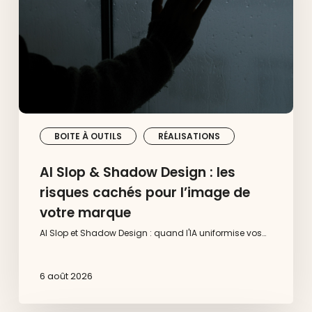
:
les
risques
cachés
pour
l’image
de
votre
marque
BOITE À OUTILS
RÉALISATIONS
AI Slop & Shadow Design : les
risques cachés pour l’image de
votre marque
AI Slop et Shadow Design : quand l'IA uniformise vos…
6 août 2026