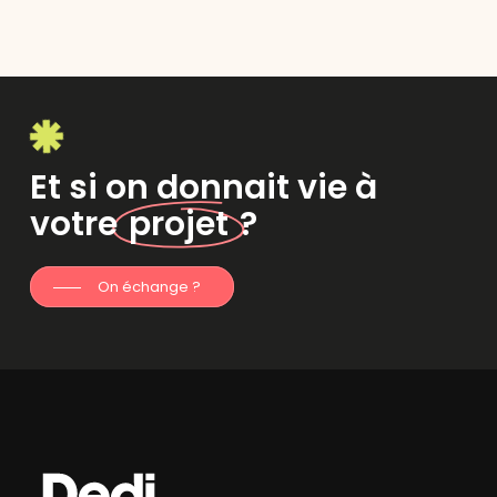
Et si on donnait vie à
votre
projet
?
On échange ?