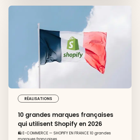
10
grandes
marques
françaises
qui
utilisent
Shopify
en
2026
RÉALISATIONS
10 grandes marques françaises
qui utilisent Shopify en 2026
🛍️ E-COMMERCE — SHOPIFY EN FRANCE 10 grandes
marques françaises…