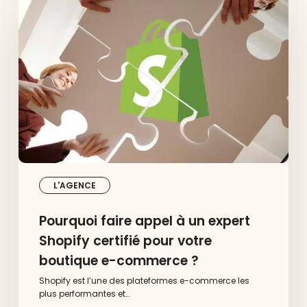
faire
appel
à
un
expert
Shopify
certifié
pour
votre
boutique
e-
commerce
?
L'AGENCE
Pourquoi faire appel à un expert
Shopify certifié pour votre
boutique e-commerce ?
Shopify est l’une des plateformes e-commerce les
plus performantes et…