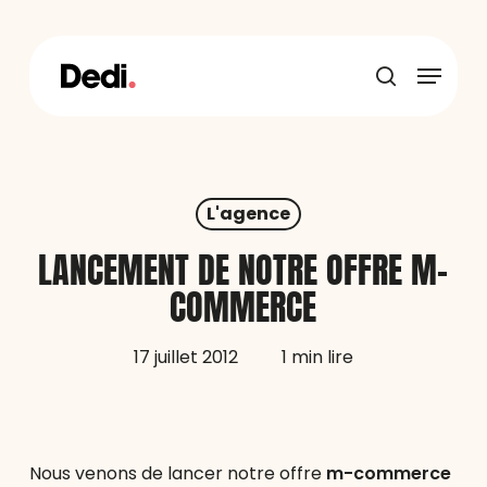
Skip
to
main
Menu
content
recherche
L'agence
LANCEMENT DE NOTRE OFFRE M-
COMMERCE
17 juillet 2012
1 min lire
Nous venons de lancer notre offre
m-commerce