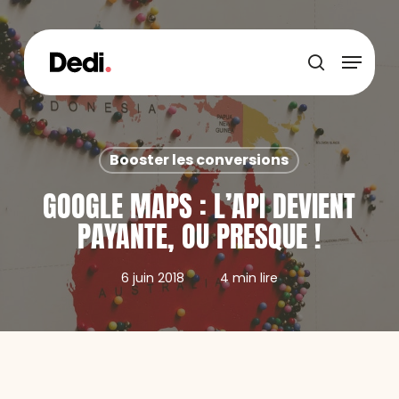
Skip
to
main
Menu
content
recherche
Booster les conversions
GOOGLE MAPS : L’API DEVIENT
PAYANTE, OU PRESQUE !
6 juin 2018
4 min lire