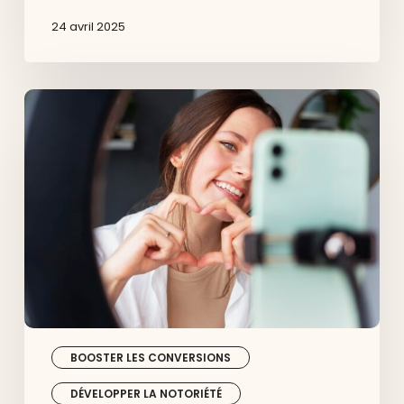
24 avril 2025
Comment
déployer
une
stratégie
de
contenu
UGC
pour
votre
marque
?
BOOSTER LES CONVERSIONS
DÉVELOPPER LA NOTORIÉTÉ