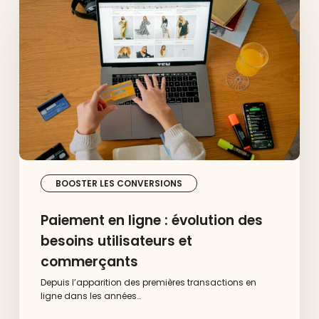
ligne
:
évolution
des
besoins
utilisateurs
et
commerçants
BOOSTER LES CONVERSIONS
Paiement en ligne : évolution des
besoins utilisateurs et
commerçants
Depuis l’apparition des premières transactions en
ligne dans les années…