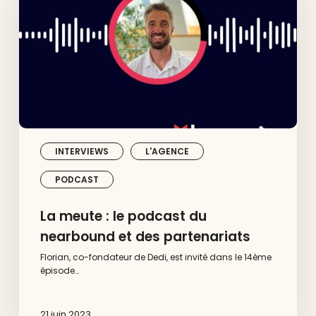
podcast
du
nearbound
et
des
partenariats
INTERVIEWS
L'AGENCE
PODCAST
La meute : le podcast du
nearbound et des partenariats
Florian, co-fondateur de Dedi, est invité dans le 14ème
épisode…
21 juin 2023