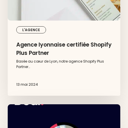
L'AGENCE
Agence lyonnaise certifiée Shopify
Plus Partner
Basée au cœur de Lyon, notre agence Shopify Plus
Partner…
13 mai 2024
La
meute
:
le