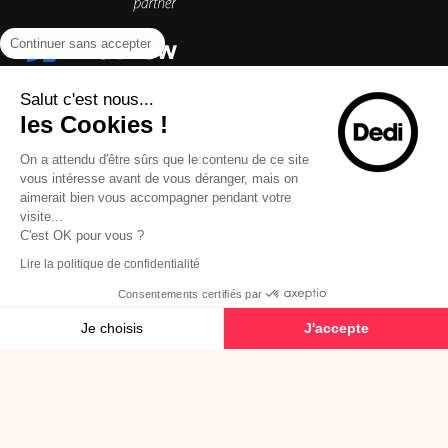
Continuer sans accepter
Salut c'est nous...
les Cookies !
On a attendu d'être sûrs que le contenu de ce site
vous intéresse avant de vous déranger, mais on
aimerait bien vous accompagner pendant votre
visite...
C'est OK pour vous ?
Lire la politique de confidentialité
Consentements certifiés par
Je choisis
J'accepte
Plateforme de Gestion du Consentement : Personnalisez vos Options
Axeptio consent
© 2026 Dedi Agency - Tous droits réservés
Notre plateforme vous permet d'adapter et de gérer vos paramètres de confide
Mentions légales
Plan du site