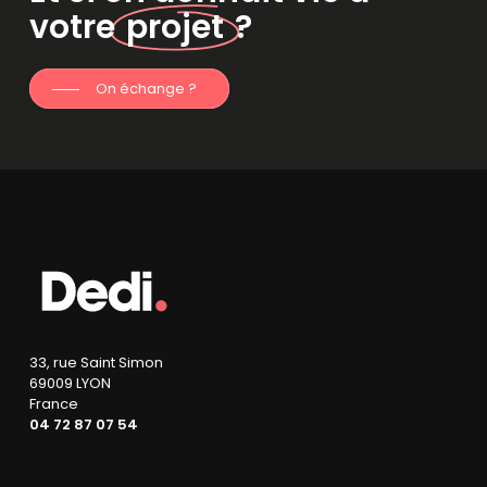
votre
projet
?
On échange ?
33, rue Saint Simon
69009 LYON
France
04 72 87 07 54