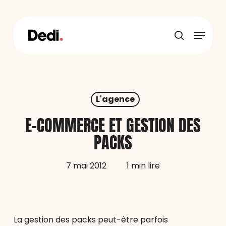
Skip
to
main
Menu
content
recherche
L'agence
E-COMMERCE ET GESTION DES
PACKS
7 mai 2012
1 min lire
La gestion des packs peut-être parfois