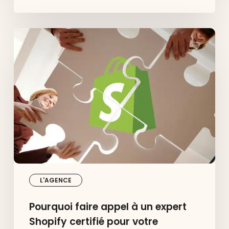
Pourquoi
faire
appel
à
un
expert
Shopify
certifié
pour
votre
boutique
e-
commerce
?
L'AGENCE
Pourquoi faire appel à un expert
Shopify certifié pour votre