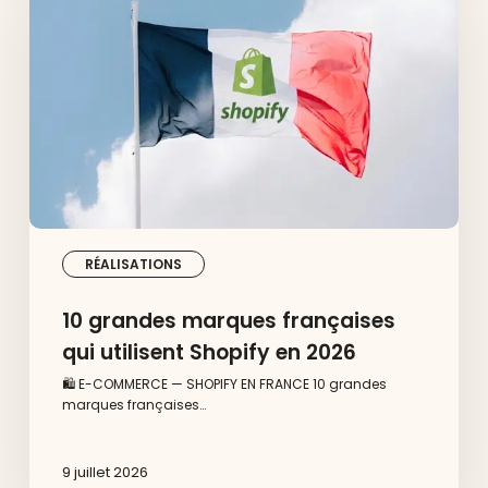
françaises
qui
utilisent
Shopify
en
2026
RÉALISATIONS
10 grandes marques françaises
qui utilisent Shopify en 2026
🛍️ E-COMMERCE — SHOPIFY EN FRANCE 10 grandes
marques françaises…
9 juillet 2026