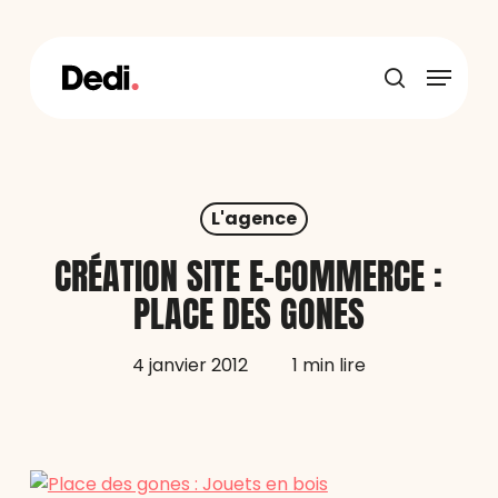
Skip
to
main
Menu
content
recherche
L'agence
CRÉATION SITE E-COMMERCE :
PLACE DES GONES
4 janvier 2012
1 min lire