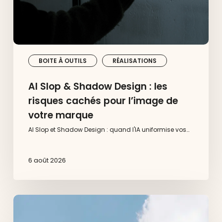
pour
l’image
de
votre
marque
BOITE À OUTILS
RÉALISATIONS
AI Slop & Shadow Design : les
risques cachés pour l’image de
votre marque
AI Slop et Shadow Design : quand l'IA uniformise vos…
6 août 2026
10
grandes
marques