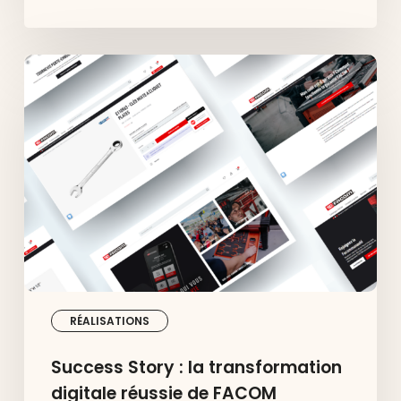
Success
Story
:
la
transformation
digitale
réussie
de
FACOM
RÉALISATIONS
Success Story : la transformation
digitale réussie de FACOM