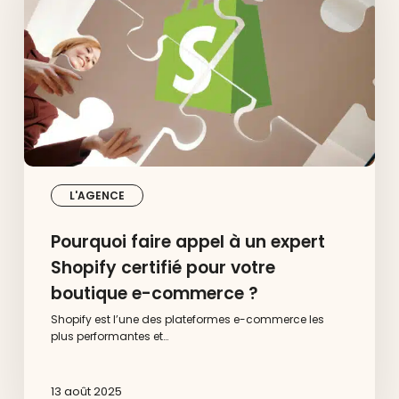
un
expert
Shopify
certifié
pour
votre
boutique
e-
commerce
?
L'AGENCE
Pourquoi faire appel à un expert
Shopify certifié pour votre
boutique e-commerce ?
Shopify est l’une des plateformes e-commerce les
plus performantes et…
13 août 2025