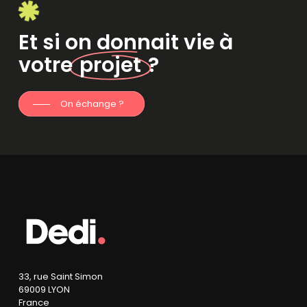
Et si on donnait vie à
votre
projet
?
On échange ?
33, rue Saint Simon
69009 LYON
France