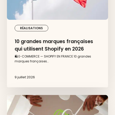
RÉALISATIONS
10 grandes marques françaises
qui utilisent Shopify en 2026
🛍️ E-COMMERCE — SHOPIFY EN FRANCE 10 grandes
marques françaises…
9 juillet 2026
Pourquoi
faire
appel
à