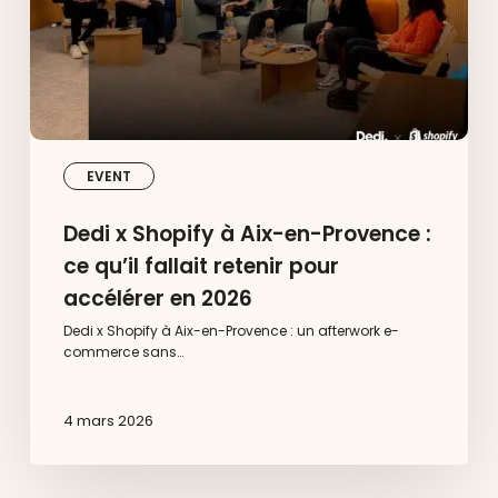
:
ce
qu’il
fallait
retenir
pour
accélérer
en
2026
EVENT
Dedi x Shopify à Aix-en-Provence :
ce qu’il fallait retenir pour
accélérer en 2026
Dedi x Shopify à Aix-en-Provence : un afterwork e-
commerce sans…
4 mars 2026