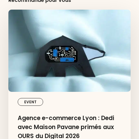
Recommandé pour vous
Agence
e-
commerce
Lyon
:
Dedi
avec
Maison
Pavane
primés
aux
OURS
du
Digital
2026
EVENT
Agence e-commerce Lyon : Dedi
avec Maison Pavane primés aux
OURS du Digital 2026