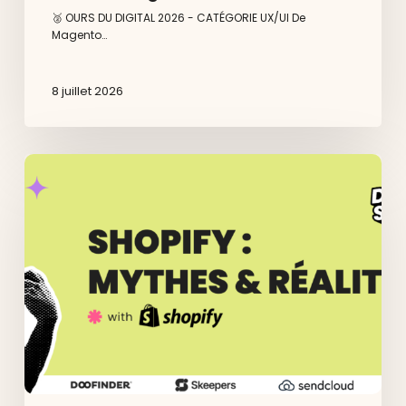
🥈 OURS DU DIGITAL 2026 - CATÉGORIE UX/UI De
Magento…
8 juillet 2026
Shopify
:
Mythes
&
Réalités
–
Dedi
Agency
organise
son
événement
à
Lyon
le
23