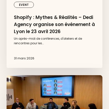
avril
EVENT
2026
Shopify : Mythes & Réalités – Dedi
Agency organise son événement à
Lyon le 23 avril 2026
Un après-midi de conférences, d'ateliers et de
rencontres pour les…
31 mars 2026
Dedi
x
Shopify
à
Aix-
en-
Provence