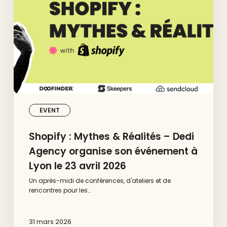
Réalités
–
Dedi
Agency
organise
son
événement
à
Lyon
le
23
avril
EVENT
2026
Shopify : Mythes & Réalités – Dedi
Agency organise son événement à
Lyon le 23 avril 2026
Un après-midi de conférences, d'ateliers et de
rencontres pour les…
31 mars 2026