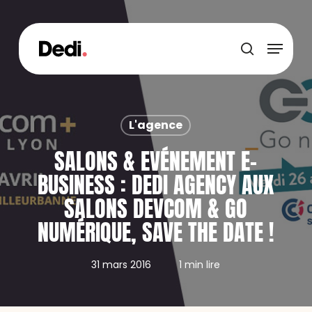
Skip
to
main
Menu
content
recherche
L'agence
SALONS & EVÉNEMENT E-
BUSINESS : DEDI AGENCY AUX
SALONS DEVCOM & GO
NUMÉRIQUE, SAVE THE DATE !
31 mars 2016
1 min lire