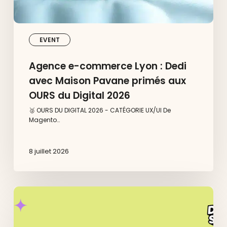
du
Digital
2026
EVENT
Agence e-commerce Lyon : Dedi
avec Maison Pavane primés aux
OURS du Digital 2026
🥈 OURS DU DIGITAL 2026 - CATÉGORIE UX/UI De
Magento…
8 juillet 2026
Shopify
:
Mythes
&