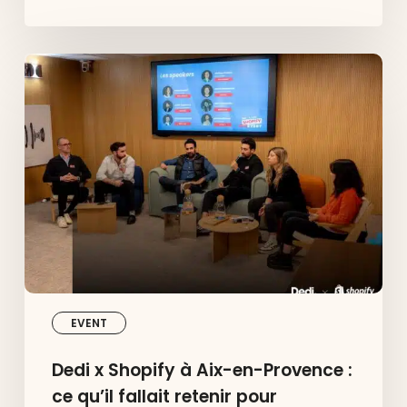
Dedi
x
Shopify
à
Aix-
en-
Provence
:
ce
qu’il
fallait
retenir
pour
accélérer
en
2026
EVENT
Dedi x Shopify à Aix-en-Provence :
ce qu’il fallait retenir pour