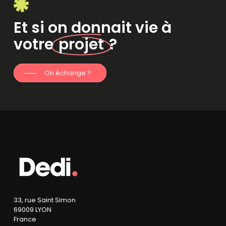
Et si on donnait vie à
votre
projet
?
On échange ?
33, rue Saint Simon
69009 LYON
France