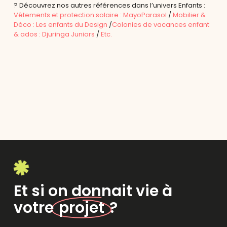
? Découvrez nos autres références dans l’univers Enfants :
Vêtements et protection solaire : MayoParasol
/
Mobilier &
Déco : Les enfants du Design
/
Colonies de vacances enfant
& ados : Djuringa Juniors
/
Etc.
Et si on donnait vie à
votre
projet
?