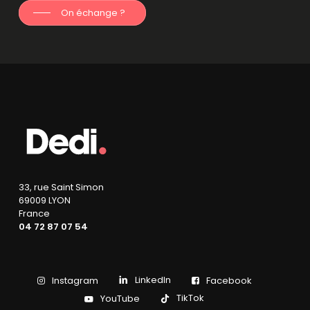
On échange ?
33, rue Saint Simon
69009 LYON
France
04 72 87 07 54
LinkedIn
Instagram
Facebook
TikTok
YouTube