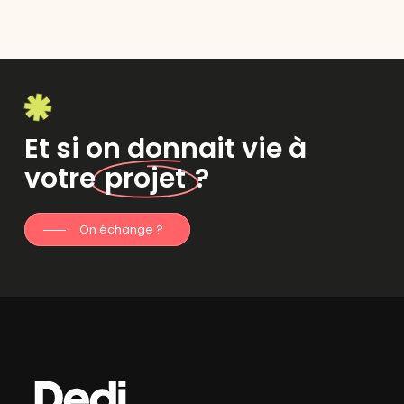
Et si on donnait vie à
votre
projet
?
On échange ?