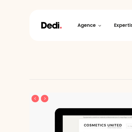
Skip
to
main
content
Agence
Experti