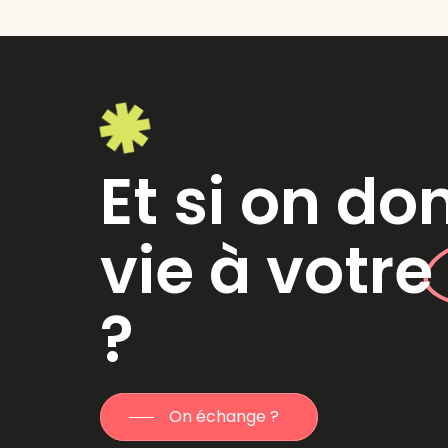
Et si on do
vie à votr
?
On échange ?