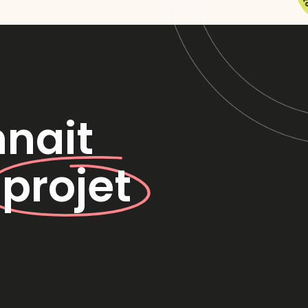
nnait
e
projet