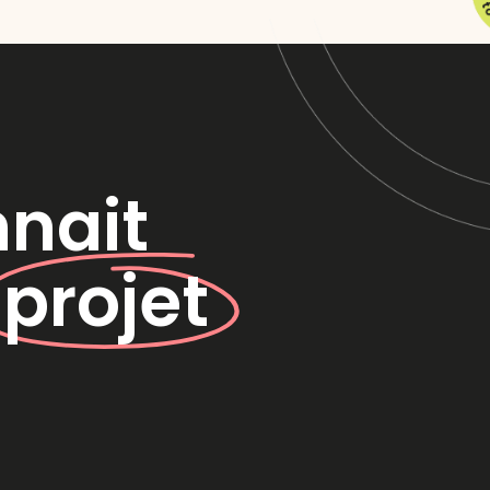
nnait
e
projet