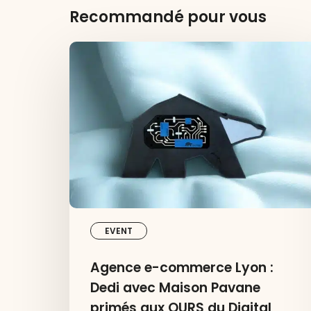
Recommandé pour vous
Agence
e-
commerce
Lyon
:
Dedi
avec
Maison
Pavane
primés
aux
OURS
EVENT
du
Digital
Agence e-commerce Lyon :
2026
Dedi avec Maison Pavane
primés aux OURS du Digital