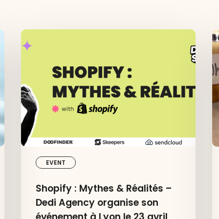
Shopify
D
:
x
Mythes
S
&
à
Réalités
A
–
e
Dedi
P
Agency
:
organise
c
son
qu
événement
fa
à
r
EVENT
Lyon
p
le
a
Shopify : Mythes & Réalités –
23
e
Dedi Agency organise son
avril
2
2026
événement à Lyon le 23 avril