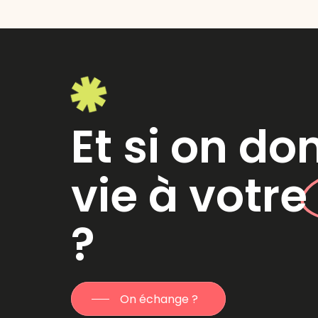
Et si on do
vie à votr
?
On échange ?