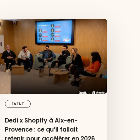
edi
hopify
ix-
n-
rovence
e
’il
llait
etenir
EVENT
our
ccélérer
Dedi x Shopify à Aix-en-
n
Provence : ce qu’il fallait
026
retenir pour accélérer en 2026