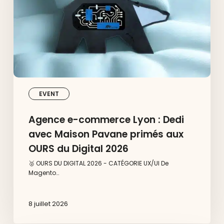
avec
Maison
Pavane
primés
aux
OURS
du
Digital
2026
EVENT
Agence e-commerce Lyon : Dedi
avec Maison Pavane primés aux
OURS du Digital 2026
🥈 OURS DU DIGITAL 2026 - CATÉGORIE UX/UI De
Magento…
8 juillet 2026