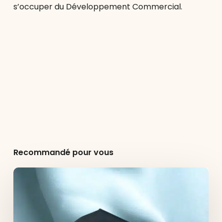
s’occuper du Développement Commercial.
Recommandé pour vous
Agence
e-
commerce
Lyon
:
Dedi