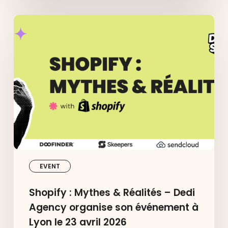
Shopify
:
Mythes
&
Réalités
–
Dedi
Agency
organise
son
événement
à
Lyon
le
23
avril
EVENT
2026
Shopify : Mythes & Réalités – Dedi
Agency organise son événement à
Lyon le 23 avril 2026