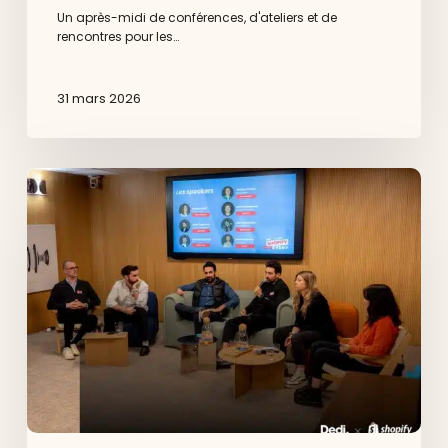
Un après-midi de conférences, d'ateliers et de
rencontres pour les…
31 mars 2026
Dedi
x
Shopify
à
Aix-
en-
Provence
:
ce
qu’il
fallait
retenir
pour
accélérer
en