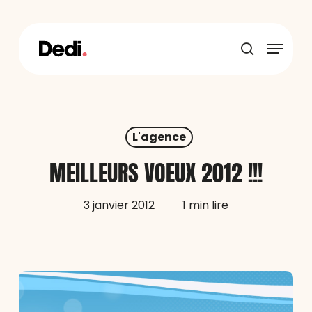
Skip
to
main
Menu
content
recherche
L'agence
MEILLEURS VOEUX 2012 !!!
3 janvier 2012
1 min lire