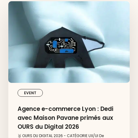
Agence
e-
commerce
Lyon
:
Dedi
avec
Maison
Pavane
primés
aux
OURS
du
Digital
2026
EVENT
Agence e-commerce Lyon : Dedi
avec Maison Pavane primés aux
OURS du Digital 2026
🥈 OURS DU DIGITAL 2026 - CATÉGORIE UX/UI De