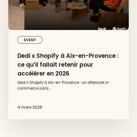
qu’il
fallait
retenir
pour
accélérer
en
2026
EVENT
Dedi x Shopify à Aix-en-Provence :
ce qu’il fallait retenir pour
accélérer en 2026
Dedi x Shopify à Aix-en-Provence : un afterwork e-
commerce sans…
4 mars 2026