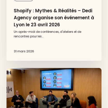
2026
Shopify : Mythes & Réalités – Dedi
Agency organise son événement à
Lyon le 23 avril 2026
Un après-midi de conférences, d'ateliers et de
rencontres pour les…
31 mars 2026
Dedi
x
Shopify
à
Aix-
en-
Provence
:
ce