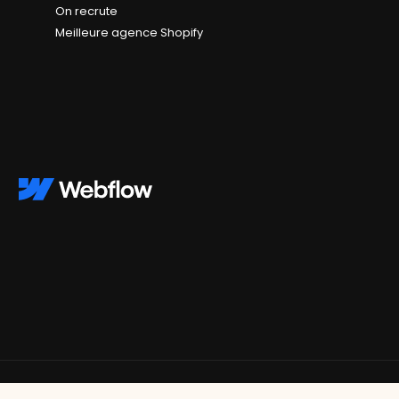
On recrute
Meilleure agence Shopify
s réglementations. Personnalisez vos préférences pour contrôler
Mentions légales
Plan du site