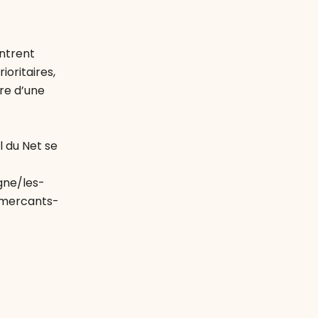
ontrent
oritaires,
dre d’une
 du Net se
gne/les-
mmercants-