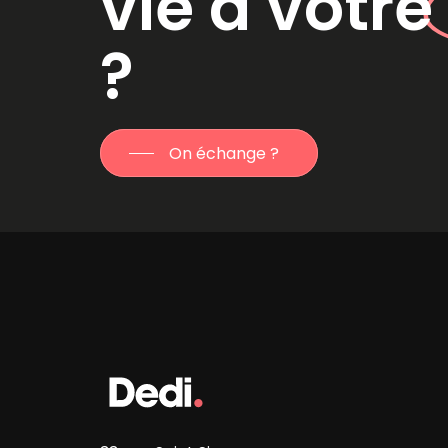
vie à votr
?
On échange ?