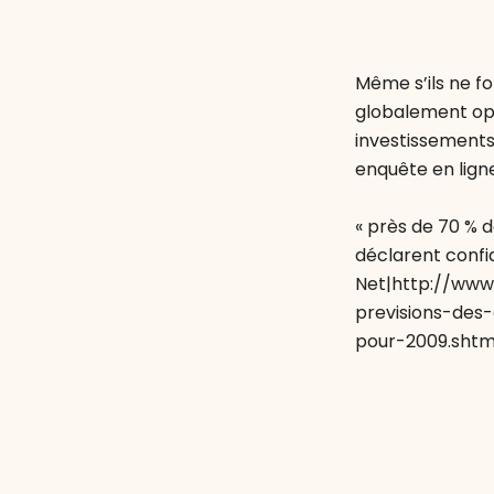
Même s’ils ne f
globalement opti
investissements 
enquête en ligne
« près de 70 % 
déclarent confia
Net|http://www
previsions-de
pour-2009.shtm