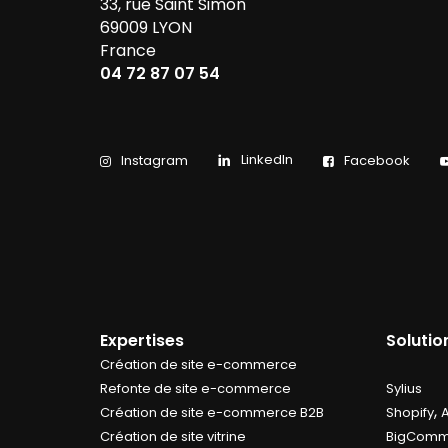
33, rue Saint Simon
69009 LYON
France
04 72 87 07 54
LinkedIn
Instagram
Facebook
Expertises
Soluti
Création de site e-commerce
Refonte de site e-commerce
Sylius
,
Création de site e-commerce B2B
Shopify
Création de site vitrine
BigComm