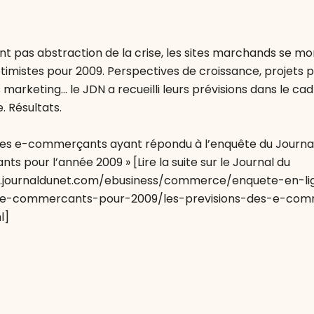
ont pas abstraction de la crise, les sites marchands se m
mistes pour 2009. Perspectives de croissance, projets pri
marketing… le JDN a recueilli leurs prévisions dans le ca
. Résultats.
des e-commerçants ayant répondu à l’enquête du Journal
nts pour l’année 2009 » [Lire la suite sur le Journal du
.journaldunet.com/ebusiness/commerce/enquete-en-li
s-e-commercants-pour-2009/les-previsions-des-e-co
l]