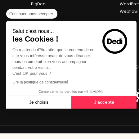
BigDedi
WordPre
Webflow
Continuer sans accepter
Salut c'est nous...
les Cookies !
On a attendu d'être sûrs que le contenu de ce
site vous intéresse avant de vous déranger,
mais on aimerait bien vous accompagner
pendant votre visite...
C'est OK pour vous ?
Lire la politique de confidentialité
Consentements certifiés par
Je choisis
J'accepte
Axeptio consent
Plateforme de Gestion du Consentement : Personnalisez vo
Notre plateforme vous permet d'adapter et de gérer vos param
© 2026 Dedi Agency - Tous droits réservés