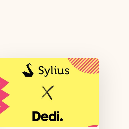
lius
di :
gence
lius
our
tes
-
ommerce
ur-
esure