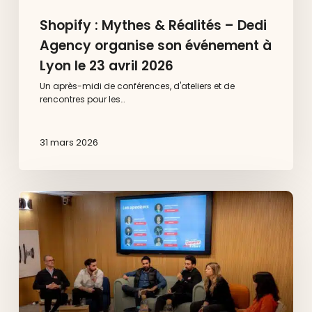
Shopify : Mythes & Réalités – Dedi
Agency organise son événement à
Lyon le 23 avril 2026
Un après-midi de conférences, d'ateliers et de
rencontres pour les…
31 mars 2026
Dedi
x
Shopify
à
Aix-
en-
Provence
:
ce