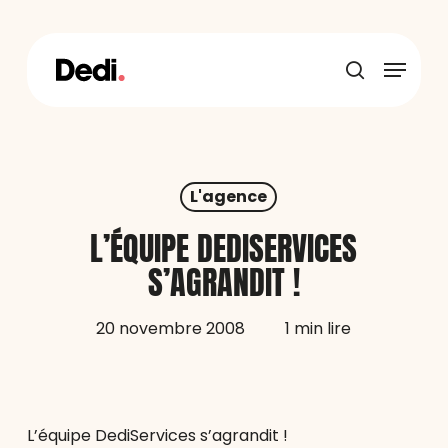
Skip
to
main
Menu
content
recherche
L'agence
L’ÉQUIPE DEDISERVICES
S’AGRANDIT !
20 novembre 2008
1 min lire
L’équipe DediServices s’agrandit !