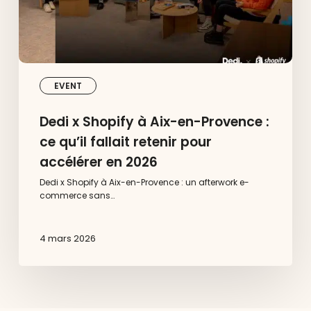
qu’il
fallait
retenir
pour
accélérer
en
2026
EVENT
Dedi x Shopify à Aix-en-Provence :
ce qu’il fallait retenir pour
accélérer en 2026
Dedi x Shopify à Aix-en-Provence : un afterwork e-
commerce sans…
4 mars 2026