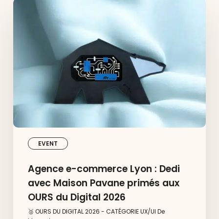
Agence
e-
commerce
Lyon
:
Dedi
avec
Maison
Pavane
primés
aux
OURS
du
Digital
2026
EVENT
Agence e-commerce Lyon : Dedi
avec Maison Pavane primés aux
OURS du Digital 2026
🥈 OURS DU DIGITAL 2026 - CATÉGORIE UX/UI De