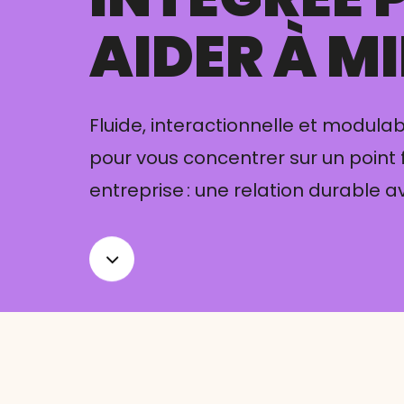
AIDER À M
Fluide, interactionnelle et modula
pour vous concentrer sur un point
entreprise : une relation durable av
Navigate
to
the
next