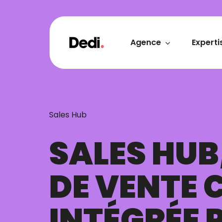
Skip
to
main
content
Agence
Experti
Sales Hub
SALES HUB
DE VENTE 
INTÉGRÉE 