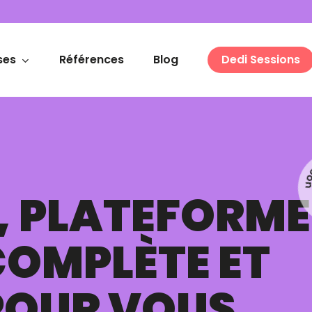
ses
Références
Blog
Dedi Sessions
, PLATEFORME
COMPLÈTE ET
POUR VOUS