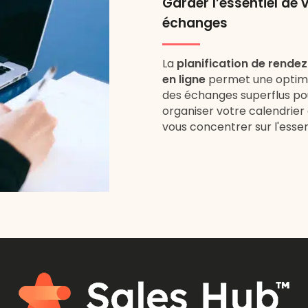
Garder l’essentiel de 
échanges
La
planification de rende
en ligne
permet une optimi
des échanges superflus po
organiser votre calendrier 
vous concentrer sur l'essen