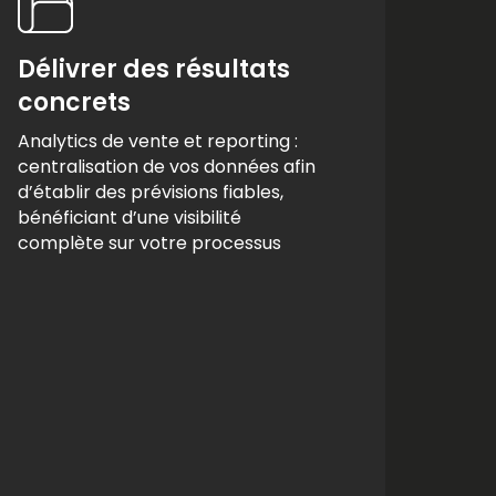
Délivrer des résultats
Prog
concrets
lucr
Analytics de vente et reporting :
Gestio
centralisation de vos données afin
tâches
d’établir des prévisions fiables,
les ta
bénéficiant d’une visibilité
conclu
complète sur votre processus
réalisé