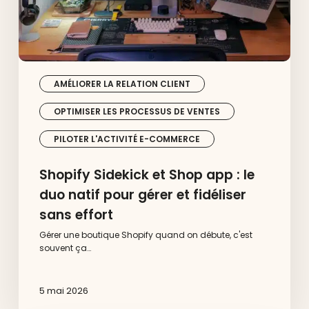
pour
gérer
et
fidéliser
sans
effort
AMÉLIORER LA RELATION CLIENT
OPTIMISER LES PROCESSUS DE VENTES
PILOTER L'ACTIVITÉ E-COMMERCE
Shopify Sidekick et Shop app : le
duo natif pour gérer et fidéliser
sans effort
Gérer une boutique Shopify quand on débute, c'est
souvent ça…
5 mai 2026