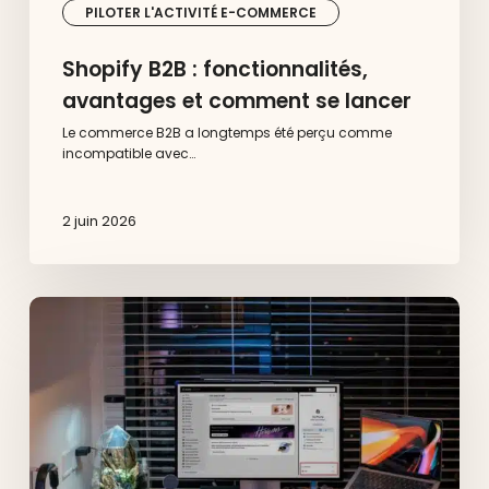
PILOTER L'ACTIVITÉ E-COMMERCE
Shopify B2B : fonctionnalités,
avantages et comment se lancer
Le commerce B2B a longtemps été perçu comme
incompatible avec…
2 juin 2026
Shopify
Sidekick
et
Shop
app
:
le
duo
natif