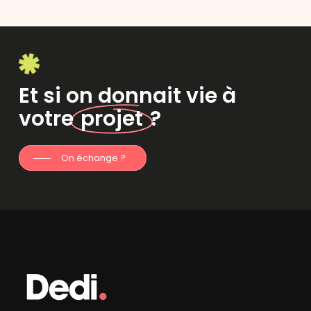
Et si on donnait vie à
votre
projet
?
On échange ?