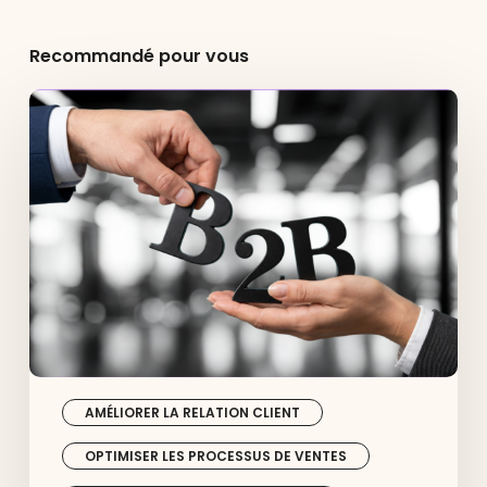
Recommandé pour vous
Shopify
B2B
:
fonctionnalités,
avantages
et
comment
se
lancer
AMÉLIORER LA RELATION CLIENT
OPTIMISER LES PROCESSUS DE VENTES