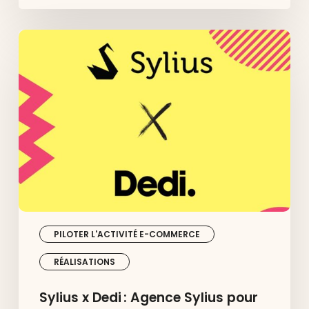
Sylius
x
Dedi :
Agence
Sylius
pour
sites
e-
commerce
sur-
mesure
PILOTER L'ACTIVITÉ E-COMMERCE
RÉALISATIONS
Sylius x Dedi : Agence Sylius pour