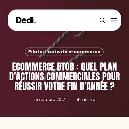
Skip
to
main
Menu
content
recherche
Piloter l'activité e-commerce
ECOMMERCE BTOB : QUEL PLAN
D’ACTIONS COMMERCIALES POUR
RÉUSSIR VOTRE FIN D’ANNÉE ?
25 octobre 2017
4 min lire