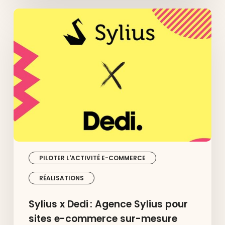
Sylius
x
Dedi :
Agence
Sylius
pour
sites
e-
commerce
sur-
mesure
PILOTER L'ACTIVITÉ E-COMMERCE
RÉALISATIONS
Sylius x Dedi : Agence Sylius pour
sites e-commerce sur-mesure