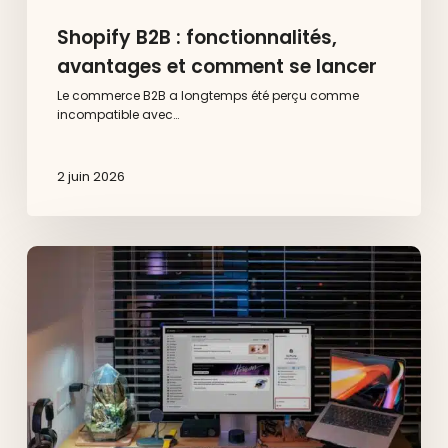
Shopify B2B : fonctionnalités,
avantages et comment se lancer
Le commerce B2B a longtemps été perçu comme
incompatible avec…
2 juin 2026
Shopify
Sidekick
et
Shop
app
:
le
duo
natif
pour
gérer