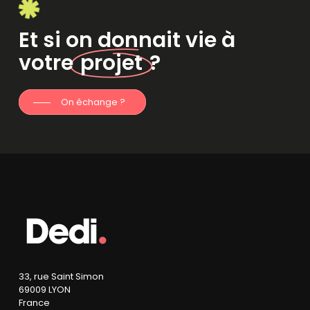
Et si on donnait vie à
votre
projet
?
On échange ?
33, rue Saint Simon
69009 LYON
France