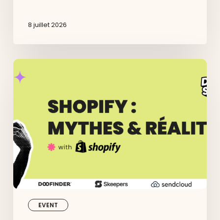
8 juillet 2026
Shopify
:
Mythes
&
Réalités
–
Dedi
Agency
organise
son
événement
à
Lyon
le
23
avril
EVENT
2026