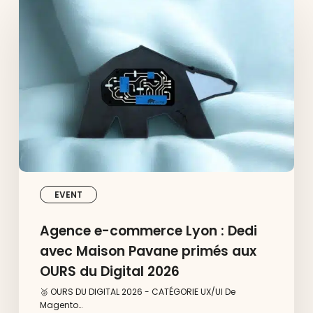
e-
commerce
Lyon
:
Dedi
avec
Maison
Pavane
primés
aux
OURS
du
Digital
2026
EVENT
Agence e-commerce Lyon : Dedi
avec Maison Pavane primés aux
OURS du Digital 2026
🥈 OURS DU DIGITAL 2026 - CATÉGORIE UX/UI De
Magento…