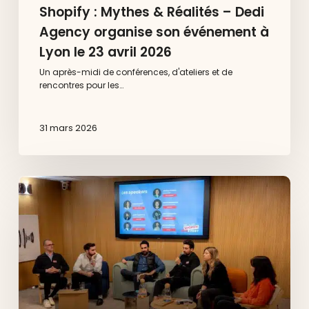
Shopify : Mythes & Réalités – Dedi
Agency organise son événement à
Lyon le 23 avril 2026
Un après-midi de conférences, d'ateliers et de
rencontres pour les…
31 mars 2026
Dedi
x
Shopify
à
Aix-
en-
Provence
:
ce
qu’il