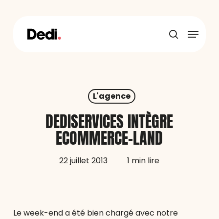
Skip
to
main
Menu
content
recherche
L'agence
DEDISERVICES INTÈGRE
ECOMMERCE-LAND
22 juillet 2013
1 min lire
Le week-end a été bien chargé avec notre