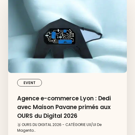
e-
commerce
Lyon
:
Dedi
avec
Maison
Pavane
primés
aux
OURS
du
Digital
2026
EVENT
Agence e-commerce Lyon : Dedi
avec Maison Pavane primés aux
OURS du Digital 2026
🥈 OURS DU DIGITAL 2026 - CATÉGORIE UX/UI De
Magento…