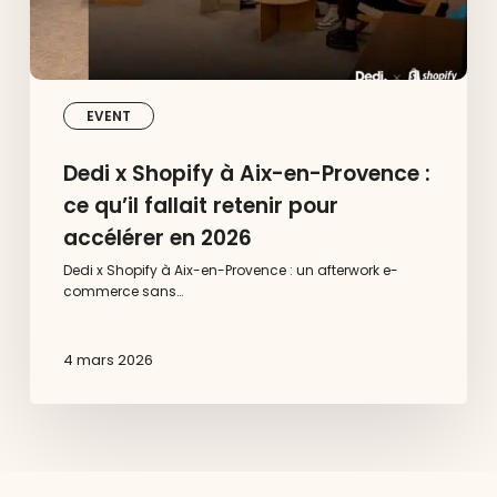
fallait
retenir
pour
accélérer
en
2026
EVENT
Dedi x Shopify à Aix-en-Provence :
ce qu’il fallait retenir pour
accélérer en 2026
Dedi x Shopify à Aix-en-Provence : un afterwork e-
commerce sans…
4 mars 2026