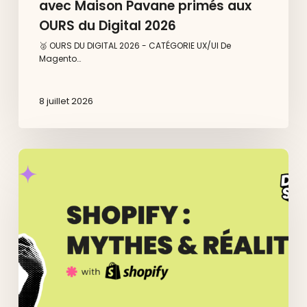
avec Maison Pavane primés aux
OURS du Digital 2026
🥈 OURS DU DIGITAL 2026 - CATÉGORIE UX/UI De
Magento…
8 juillet 2026
Shopify
:
Mythes
&
Réalités
–
Dedi
Agency
organise
son
événement
à