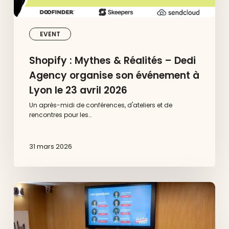
Lyon
le
23
avril
EVENT
2026
Shopify : Mythes & Réalités – Dedi
Agency organise son événement à
Lyon le 23 avril 2026
Un après-midi de conférences, d'ateliers et de
rencontres pour les…
31 mars 2026
Dedi
x
Shopify
à
Aix-