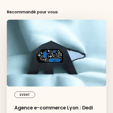
Recommandé pour vous
Agence
e-
commerce
Lyon
:
Dedi
avec
Maison
Pavane
primés
aux
OURS
du
Digital
2026
EVENT
Agence e-commerce Lyon : Dedi