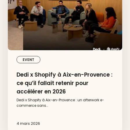
en-
Provence
:
ce
qu’il
fallait
retenir
pour
accélérer
en
2026
EVENT
Dedi x Shopify à Aix-en-Provence :
ce qu’il fallait retenir pour
accélérer en 2026
Dedi x Shopify à Aix-en-Provence : un afterwork e-
commerce sans…
4 mars 2026