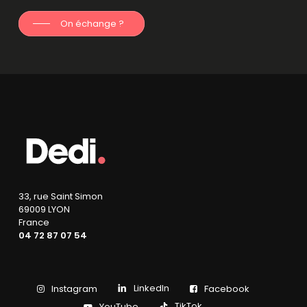
On échange ?
33, rue Saint Simon
69009 LYON
France
04 72 87 07 54
LinkedIn
Instagram
Facebook
TikTok
YouTube