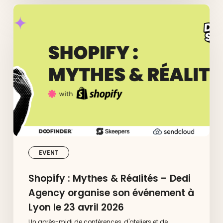
Shopify
:
Mythes
&
Réalités
–
Dedi
Agency
organise
son
événement
à
Lyon
le
23
avril
EVENT
2026
Shopify : Mythes & Réalités – Dedi
Agency organise son événement à
Lyon le 23 avril 2026
Un après-midi de conférences, d'ateliers et de