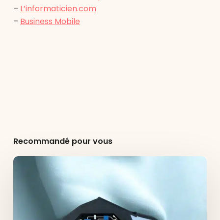
–
L’informaticien.com
–
Business Mobile
Recommandé pour vous
Agence
e-
commerce
Lyon
:
Dedi
avec