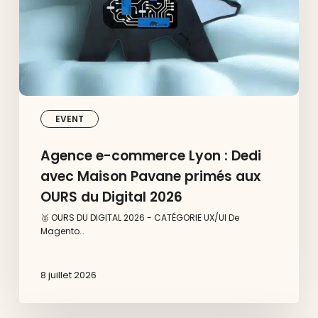
Maison
Pavane
primés
aux
OURS
du
Digital
2026
EVENT
Agence e-commerce Lyon : Dedi
avec Maison Pavane primés aux
OURS du Digital 2026
🥈 OURS DU DIGITAL 2026 - CATÉGORIE UX/UI De
Magento…
8 juillet 2026