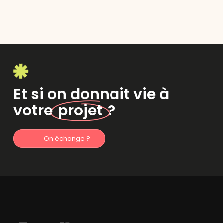
Et si on donnait vie à
votre
projet
?
On échange ?