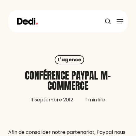
Skip
to
main
Menu
content
recherche
L'agence
CONFÉRENCE PAYPAL M-
COMMERCE
11 septembre 2012
1 min lire
Afin de consolider notre partenariat, Paypal nous