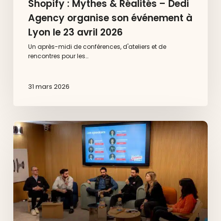
Shopify : Mythes & Réalités – Dedi
Agency organise son événement à
Lyon le 23 avril 2026
Un après-midi de conférences, d'ateliers et de
rencontres pour les…
31 mars 2026
Dedi
x
Shopify
à
Aix-
en-
Provence
:
ce
qu’il
fallait