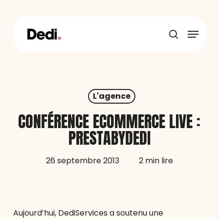
Skip
to
main
Menu
content
recherche
L'agence
CONFÉRENCE ECOMMERCE LIVE :
PRESTABYDEDI
26 septembre 2013
2 min lire
Aujourd’hui, DediServices a soutenu une