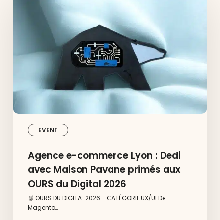
commerce
Lyon
:
Dedi
avec
Maison
Pavane
primés
aux
OURS
du
Digital
2026
EVENT
Agence e-commerce Lyon : Dedi
avec Maison Pavane primés aux
OURS du Digital 2026
🥈 OURS DU DIGITAL 2026 - CATÉGORIE UX/UI De
Magento…