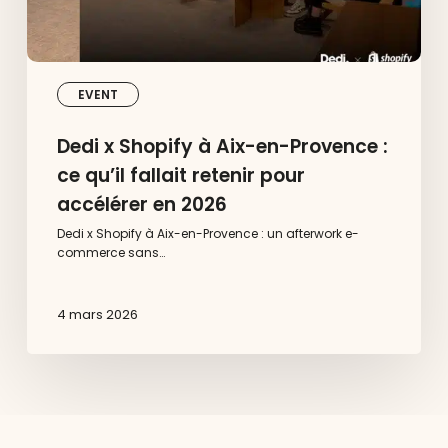
retenir
pour
accélérer
en
2026
EVENT
Dedi x Shopify à Aix-en-Provence :
ce qu’il fallait retenir pour
accélérer en 2026
Dedi x Shopify à Aix-en-Provence : un afterwork e-
commerce sans…
4 mars 2026