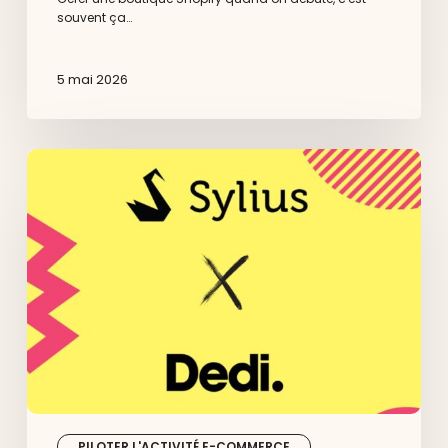
souvent ça…
5 mai 2026
Sylius
x
Dedi :
Agence
Sylius
pour
sites
e-
commerce
sur-
mesure
PILOTER L'ACTIVITÉ E-COMMERCE