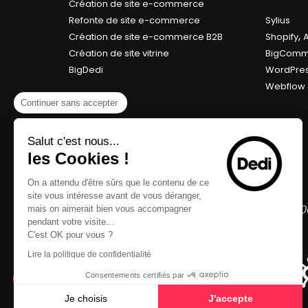
Création de site e-commerce
Refonte de site e-commerce
Sylius
,
Création de site e-commerce B2B
Shopify
Création de site vitrine
BigComm
BigDedi
WordPre
Webflow
Continuer sans accepter
Salut c'est nous...
les Cookies !
On a attendu d'être sûrs que le contenu de ce
site vous intéresse avant de vous déranger,
mais on aimerait bien vous accompagner
pendant votre visite...
C'est OK pour vous ?
Lire la politique de confidentialité
Consentements certifiés par
Je choisis
J'accepte