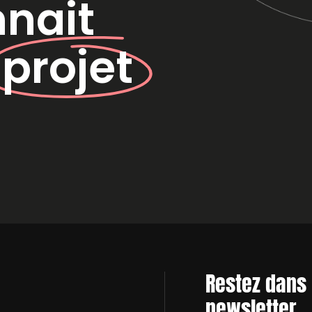
nnait
e
projet
Restez dans 
newsletter