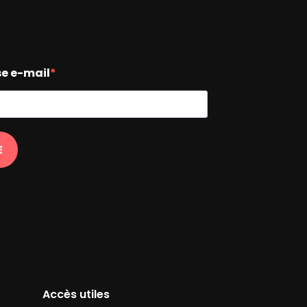
se e-mail
E
Accès utiles