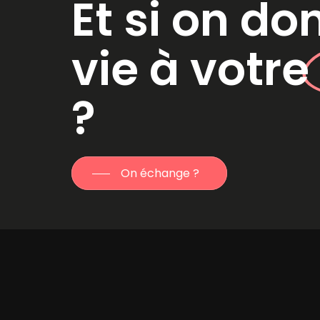
Et si on do
vie à votr
?
On échange ?