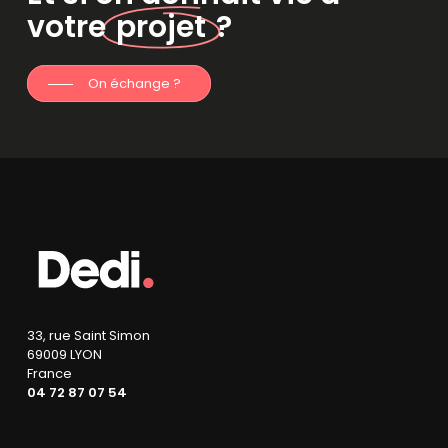
votre
projet
?
On échange ?
33, rue Saint Simon
69009 LYON
France
04 72 87 07 54