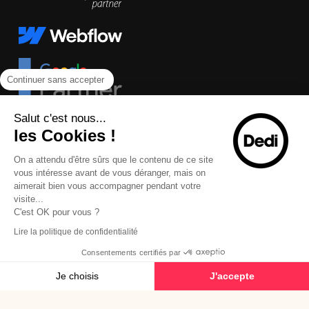
Continuer sans accepter
Salut c'est nous...
les Cookies !
On a attendu d'être sûrs que le contenu de ce site
vous intéresse avant de vous déranger, mais on
aimerait bien vous accompagner pendant votre
visite...
C'est OK pour vous ?
Lire la politique de confidentialité
Consentements certifiés par
© 2026 Dedi Agency - Tous droits réservés
Je choisis
J'accepte
Plateforme de Gestion du Consentement : Personnalisez vos Options
Axeptio consent
Mentions légales
Plan du site