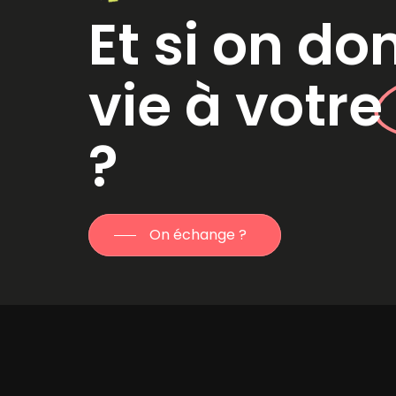
Et si on do
vie à votr
?
On échange ?