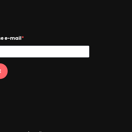
se e-mail
E