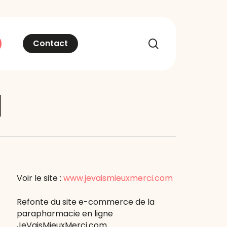
recherche
Contact
M
Voir le site :
www.jevaismieuxmerci.com
Refonte du site e-commerce de la
parapharmacie en ligne
JeVaisMieuxMerci.com