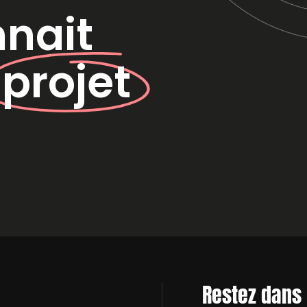
nnait
e
projet
Restez dans 