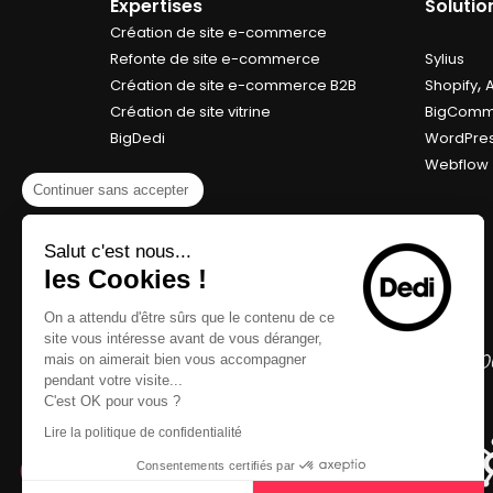
Expertises
Soluti
Création de site e-commerce
Refonte de site e-commerce
Sylius
,
Création de site e-commerce B2B
Shopify
Création de site vitrine
BigComm
BigDedi
WordPre
Webflow
Continuer sans accepter
Salut c'est nous...
les Cookies !
On a attendu d'être sûrs que le contenu de ce
site vous intéresse avant de vous déranger,
mais on aimerait bien vous accompagner
pendant votre visite...
C'est OK pour vous ?
Lire la politique de confidentialité
Consentements certifiés par