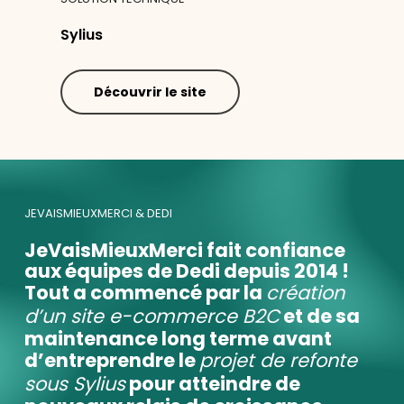
Sylius
Découvrir le site
JEVAISMIEUXMERCI & DEDI
JeVaisMieuxMerci fait confiance
aux équipes de Dedi depuis 2014 !
Tout a commencé par la
création
d’un site e-commerce B2C
et de sa
maintenance long terme avant
d’entreprendre le
projet de refonte
sous Sylius
pour atteindre de