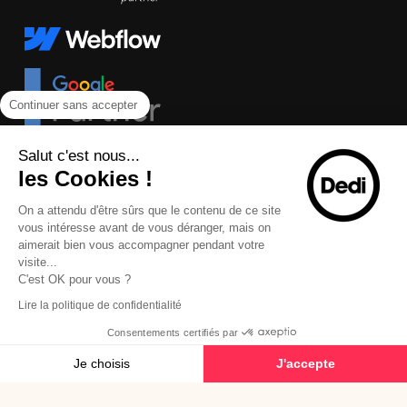
Continuer sans accepter
Salut c'est nous...
les Cookies !
On a attendu d'être sûrs que le contenu de ce site
vous intéresse avant de vous déranger, mais on
aimerait bien vous accompagner pendant votre
visite...
C'est OK pour vous ?
Lire la politique de confidentialité
Consentements certifiés par
© 2026 Dedi Agency - Tous droits réservés
Je choisis
J'accepte
Plateforme de Gestion du Consentement : Personnalisez vos Options
Mentions légales
Plan du site
Axeptio consent