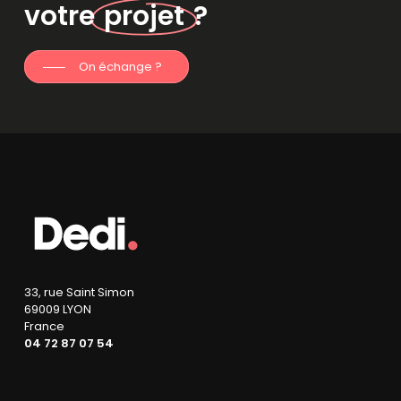
votre
projet
?
On échange ?
33, rue Saint Simon
69009 LYON
France
04 72 87 07 54