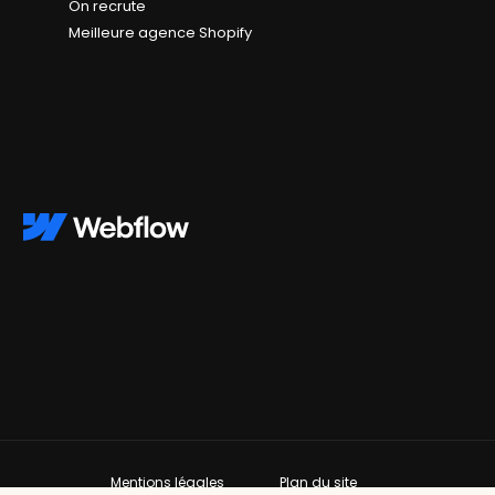
On recrute
Meilleure agence Shopify
s réglementations. Personnalisez vos préférences pour contrôler
Mentions légales
Plan du site