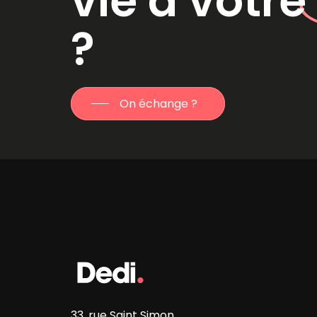
vie à votr
?
On échange ?
33, rue Saint Simon