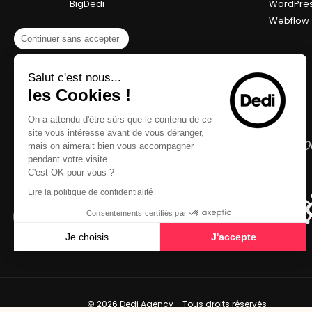
BigDedi
WordPre
Webflow
Continuer sans accepter
Salut c'est nous...
les Cookies !
On a attendu d'être sûrs que le contenu de ce
site vous intéresse avant de vous déranger,
mais on aimerait bien vous accompagner
pendant votre visite...
C'est OK pour vous ?
Lire la politique de confidentialité
Consentements certifiés par
Je choisis
J'accepte
Axeptio consent
Plateforme de Gestion du Consentement : Personnalisez vo
Notre plateforme vous permet d'adapter et de gérer vos param
© 2026 Dedi Agency - Tous droits réservés